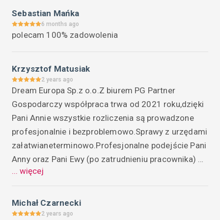
Sebastian Mańka
6 months ago
polecam 100% zadowolenia
Krzysztof Matusiak
2 years ago
Dream Europa Sp.z o.o.Z biurem PG Partner 
Gospodarczy współpraca trwa od 2021 roku,dzięki 
Pani Annie wszystkie rozliczenia są prowadzone 
profesjonalnie i bezproblemowo.Sprawy z urzędami 
załatwianeterminowo.Profesjonalne podejście Pani 
Anny oraz Pani Ewy (po zatrudnieniu pracownika) 
... więcej
powoduje,że po dostarczeniu dokumentów do biura 
wszystko jest konsultowane ,wyjaśniane i 
rozliczone na bieżąco.Wiedza i profesjonalizm Pani 
Michał Czarnecki
Anny Duda i Ewy Cesarz zachęca do korzystania z 
2 years ago