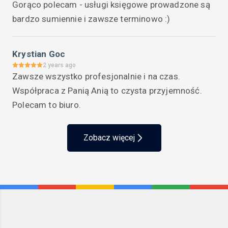
Gorąco polecam - usługi księgowe prowadzone są 
usług Waszego biura.Polecam innym 
bardzo sumiennie i zawsze terminowo :)
przedsiębiorcom do korzystania z firmy PG Partner.
Krystian Goc
2 years ago
Zawsze wszystko profesjonalnie i na czas. 
Współpraca z Panią Anią to czysta przyjemność. 
Polecam to biuro.
Zobacz więcej