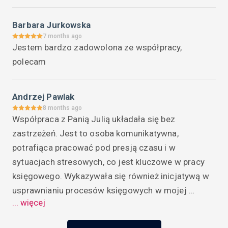
Barbara Jurkowska
7 months ago
Jestem bardzo zadowolona ze współpracy, 
polecam
Andrzej Pawlak
8 months ago
Współpraca z Panią Julią układała się bez 
zastrzeżeń. Jest to osoba komunikatywna, 
potrafiąca pracować pod presją czasu i w 
sytuacjach stresowych, co jest kluczowe w pracy 
księgowego. Wykazywała się również inicjatywą w 
usprawnianiu procesów księgowych w mojej 
... więcej
firmie.Z pełnym przekonaniem polecam Panią Julię 
jako kompetentną i godną zaufania specjalistę na 