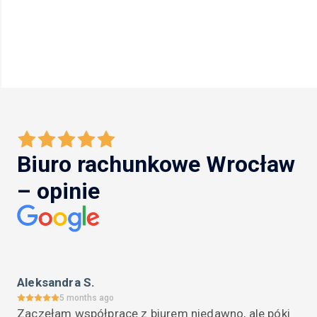
Biuro rachunkowe Wrocław
– opinie
Aleksandra S.
5 months ago
Zaczęłam współpracę z biurem niedawno, ale póki 