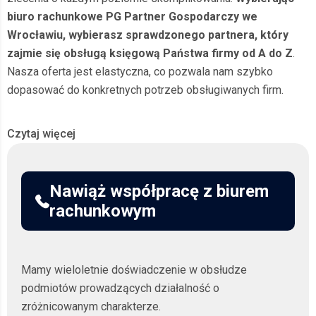
biuro rachunkowe PG Partner Gospodarczy we
Wrocławiu, wybierasz sprawdzonego partnera, który
zajmie się obsługą księgową Państwa firmy od A do Z
.
Nasza oferta jest elastyczna, co pozwala nam szybko
dopasować do konkretnych potrzeb obsługiwanych firm.
Profesjonalne usługi księgowe
Czytaj więcej
we Wrocławiu dla
przedsiębiorców
Nawiąż współpracę z biurem
rachunkowym
Nasze usługi księgowe we Wrocławiu to znacznie więcej niż
tylko pilnowanie faktur. Zapewniamy Ci pełne wsparcie w
zakresie rachunkowości, rozliczeń podatkowych oraz
Mamy wieloletnie doświadczenie w obsłudze
obsługi kadr i płac. Każdy biznes jest inny, dlatego u nas
podmiotów prowadzących działalność o
zawsze możesz liczyć na indywidualne podejście do klienta.
zróżnicowanym charakterze.
Sposób prowadzenia księgowości dopasujemy do