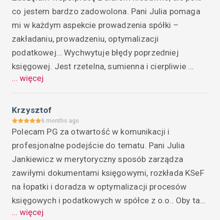
co jestem bardzo zadowolona. Pani Julia pomaga 
mi w każdym aspekcie prowadzenia spółki – 
zakładaniu, prowadzeniu, optymalizacji 
podatkowej… Wychwytuje błędy poprzedniej 
księgowej. Jest rzetelna, sumienna i cierpliwie 
... więcej
tłumaczy zawiłości podatkowe. Polecam!
Krzysztof
6 months ago
Polecam PG za otwartość w komunikacji i 
profesjonalne podejście do tematu. Pani Julia 
Jankiewicz w merytoryczny sposób zarządza 
zawiłymi dokumentami księgowymi, rozkłada KSeF 
na łopatki i doradza w optymalizacji procesów 
księgowych i podatkowych w spółce z o.o.. Oby tak 
... więcej
dalej!