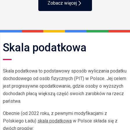
stanowisku księgowej. Jej kwalifikacje, 
Zobacz więcej
doświadczenie oraz postawa zawodowa stanowią 
cenny atut dla każdego pracodawcy.Moja Ocena 
jest na 5 gwiazdek ******:-))))Chciałbym również 
podziękować Pani Iwonie za profesjonalizm jakim 
dysponuje bardzo dziękuję też 5 gwiazdek 
Skala podatkowa
*****:-))))
Skala podatkowa to podstawowy sposób wyliczania podatku
dochodowego od osób fizycznych (PIT) w Polsce. Jej celem
jest progresywne opodatkowanie, gdzie osoby o wyższych
dochodach płacą większą część swoich zarobków na rzecz
państwa.
Obecnie (od 2022 roku, z pewnymi modyfikacjami z
Polskiego Ładu)
skala podatkowa
w Polsce składa się z
dwóch progów: