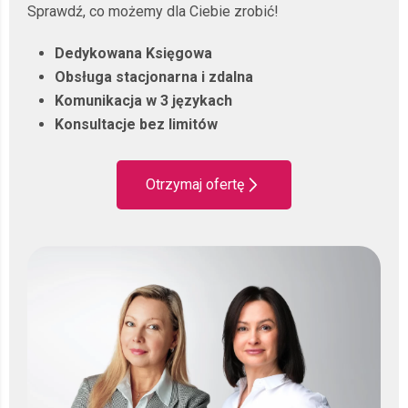
Sprawdź, co możemy dla Ciebie zrobić!
charakteru Twojej działalności, liczby dokumentów i
specyfiki Twojej branży.
Dedykowana Księgowa
Obsługa stacjonarna i zdalna
Jako nowoczesne biuro rachunkowe we Wrocławiu
Komunikacja w 3 językach
wychodzimy poza schemat zwykłego księgowania
Konsultacje bez limitów
dokumentów.
Zyskujesz rzetelnego partnera dla firm, który dba o Twoje
Otrzymaj ofertę
bezpieczeństwo podatkowe. Pilnujemy przepisów i
terminów, żebyś Ty mógł skupić się na zarabianiu i stabilnym
rozwijaniu swojej działalności, mając pewność, że Twoje
finanse są pod kontrolą.
Usługi biura rachunkowego dla
jednoosobowej działalności
gospodarczej we Wrocławiu
Własna działalność daje wolność, ale wiąże się z masą