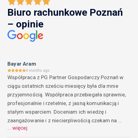
Biuro rachunkowe Poznań
– opinie
Bayar Aram
4 months ago
Współpraca z PG Partner Gospodarczy Poznań w 
ciągu ostatnich sześciu miesięcy była dla mnie 
przyjemnością. Współpraca przebiegała sprawnie, 
profesjonalnie i rzetelnie, z jasną komunikacją i 
stałym wsparciem. Doceniam ich wiedzę i 
zaangażowanie i z niecierpliwością czekam na 
... więcej
kontynuację naszej owocnej współpracy.