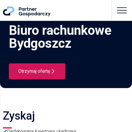
Biuro rachunkowe
Bydgoszcz
Otrzymaj ofertę
Zyskaj
Dedykowaną księgową i kadrową