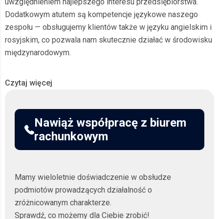
uwzględnieniem najlepszego interesu przedsiębiorstwa.
Dodatkowym atutem są kompetencje językowe naszego
zespołu — obsługujemy klientów także w języku angielskim i
rosyjskim, co pozwala nam skutecznie działać w środowisku
międzynarodowym.
Profesjonalne biuro rachunkowe w
Czytaj więcej
Bydgoszczy – kompleksowa
obsługa księgowa dla
Nawiąż współpracę z biurem
przedsiębiorców
rachunkowym
Prowadzenie własnej firmy wiąże się z wieloma
obowiązkami, dlatego nie musisz dodatkowo poświęcać
czasu na analizowanie skomplikowanych przepisów
Mamy wieloletnie doświadczenie w obsłudze
podatkowych i rachunkowych. Nasze
biuro rachunkowe
podmiotów prowadzących działalność o
zapewnia pełne wsparcie w zakresie księgowości,
zróżnicowanym charakterze.
przejmując wszystkie formalności związane z obsługą
Sprawdź, co możemy dla Ciebie zrobić!