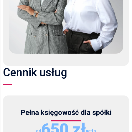
prowadzenie ksiąg rachunkowych,
rozliczenia VAT,
sporządzanie rocznych sprawozdań finansowych.
Na bieżąco
przekazujemy przejrzyste informacje
dotyczące podatków, składek oraz terminów płatności
,
dzięki czemu masz pełną kontrolę nad sytuacją finansową
swojej spółki. Zamiast tracić czas na analizowanie
Cennik usług
dokumentów, otrzymujesz szybki i wygodny dostęp do
najważniejszych danych oraz wyników firmy.
Kompleksowa księgowość dla
jednoosobowych działalności
gospodarczych
Pełna księgowość dla spółki
650 zł
Zapewniamy pełną obsługę księgową dla osób
od
netto