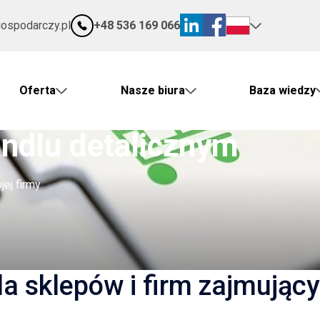
gospodarczy.pl
+48 536 169 066
Oferta
Nasze biura
Baza wiedzy
ndlu detalicznym
ej firmy
a sklepów i firm zajmując