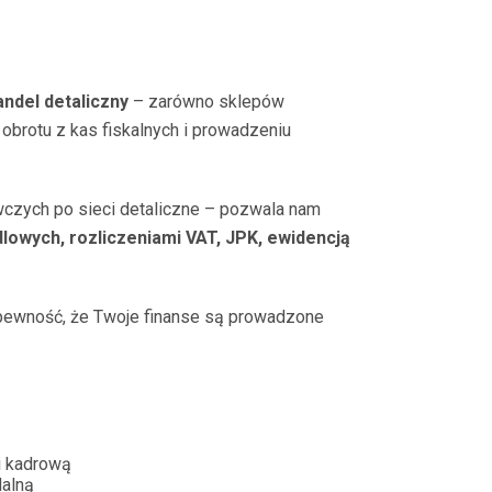
andel detaliczny
– zarówno sklepów
obrotu z kas fiskalnych i prowadzeniu
wczych po sieci detaliczne – pozwala nam
owych, rozliczeniami VAT, JPK, ewidencją
 pewność, że Twoje finanse są prowadzone
i kadrową
dalną