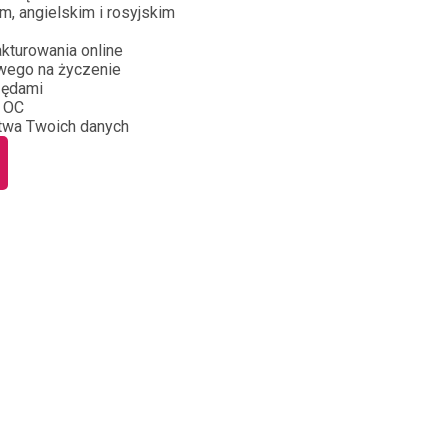
m, angielskim i rosyjskim
kturowania online
wego na życzenie
zędami
 OC
twa Twoich danych