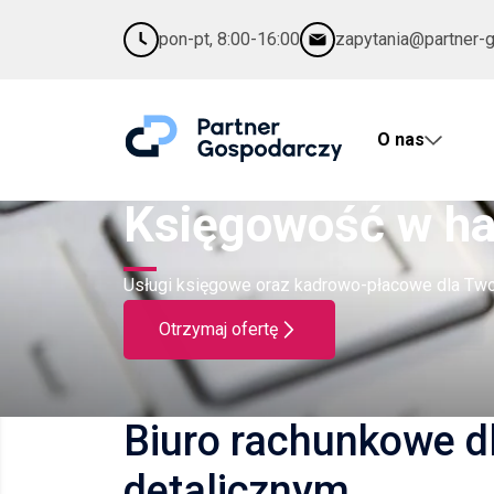
pon-pt, 8:00-16:00
zapytania@partner-
O nas
Księgowość w ha
Usługi księgowe oraz kadrowo-płacowe dla Twoj
Otrzymaj ofertę
Biuro rachunkowe dl
detalicznym