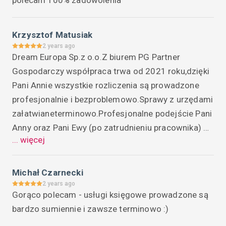
Krzysztof Matusiak
2 years ago
Dream Europa Sp.z o.o.Z biurem PG Partner 
Gospodarczy współpraca trwa od 2021 roku,dzięki 
Pani Annie wszystkie rozliczenia są prowadzone 
profesjonalnie i bezproblemowo.Sprawy z urzędami 
załatwianeterminowo.Profesjonalne podejście Pani 
Anny oraz Pani Ewy (po zatrudnieniu pracownika) 
... więcej
powoduje,że po dostarczeniu dokumentów do biura 
wszystko jest konsultowane ,wyjaśniane i 
rozliczone na bieżąco.Wiedza i profesjonalizm Pani 
Michał Czarnecki
Anny Duda i Ewy Cesarz zachęca do korzystania z 
2 years ago
Gorąco polecam - usługi księgowe prowadzone są 
usług Waszego biura.Polecam innym 
bardzo sumiennie i zawsze terminowo :)
przedsiębiorcom do korzystania z firmy PG Partner.