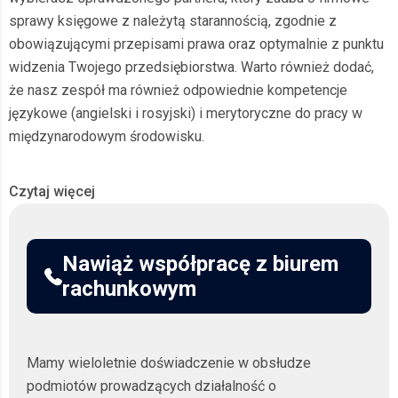
sprawy księgowe z należytą starannością, zgodnie z
obowiązującymi przepisami prawa oraz optymalnie z punktu
widzenia Twojego przedsiębiorstwa. Warto również dodać,
że nasz zespół ma również odpowiednie kompetencje
językowe (angielski i rosyjski) i merytoryczne do pracy w
międzynarodowym środowisku.
Profesjonalne biuro
Czytaj więcej
rachunkowe Gdańsk –
kompleksowe usługi księgowe
Nawiąż współpracę z biurem
dla firm
rachunkowym
Własny biznes to wystarczająco dużo wyzwań, nie trać
czasu na śledzenie zawiłych przepisów. Jako
Mamy wieloletnie doświadczenie w obsłudze
profesjonalne biuro rachunkowe
przejmujemy Twoje
podmiotów prowadzących działalność o
formalności, oferując Ci
kompleksową obsługę księgową