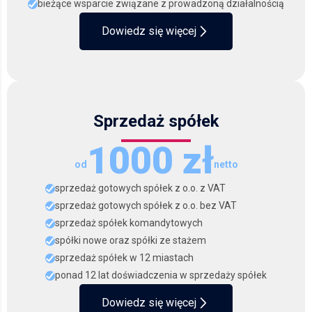
bieżące wsparcie związane z prowadzoną działalnością
zdjęcia faktur, a my zajmujemy się resztą.
Dowiedz się więcej
Stały kontakt bez konieczności
wizyt
Bez względu na to, czy Twoja działalność obejmuje Gdańsk i
okolice, czy pracujesz w innej części kraju, wszystkie
Sprzedaż spółek
kwestie podatkowe wyjaśniamy na bieżąco. Pytania
1000 zł
dotyczące faktur czy kosztów możesz skonsultować z nami
od
netto
telefonicznie lub mailowo, pisząc do jednego z doradców
podatkowych, z którym współpracujemy.
sprzedaż gotowych spółek z o.o. z VAT
sprzedaż gotowych spółek z o.o. bez VAT
sprzedaż spółek komandytowych
spółki nowe oraz spółki ze stażem
sprzedaż spółek w 12 miastach
ponad 12 lat doświadczenia w sprzedaży spółek
Dowiedz się więcej