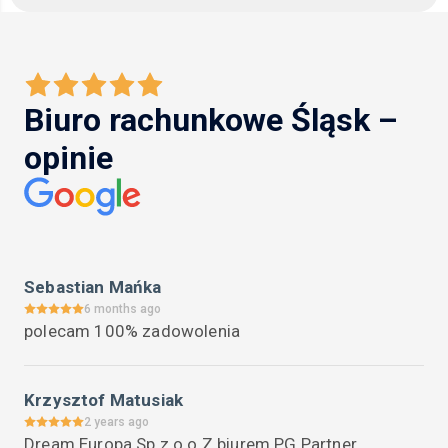
Biuro rachunkowe Śląsk –
opinie
Sebastian Mańka
6 months ago
polecam 100% zadowolenia
Krzysztof Matusiak
2 years ago
Dream Europa Sp.z o.o.Z biurem PG Partner 