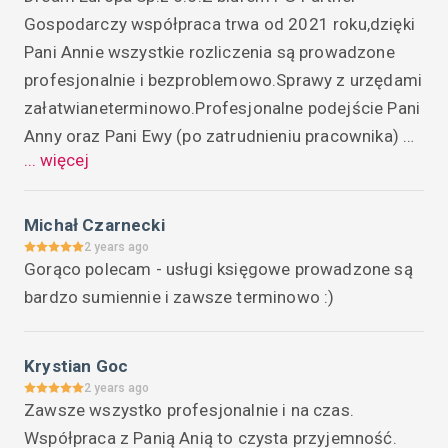
Gospodarczy współpraca trwa od 2021 roku,dzięki 
Pani Annie wszystkie rozliczenia są prowadzone 
profesjonalnie i bezproblemowo.Sprawy z urzędami 
załatwianeterminowo.Profesjonalne podejście Pani 
Anny oraz Pani Ewy (po zatrudnieniu pracownika) 
... więcej
powoduje,że po dostarczeniu dokumentów do biura 
wszystko jest konsultowane ,wyjaśniane i 
rozliczone na bieżąco.Wiedza i profesjonalizm Pani 
Michał Czarnecki
Anny Duda i Ewy Cesarz zachęca do korzystania z 
2 years ago
Gorąco polecam - usługi księgowe prowadzone są 
usług Waszego biura.Polecam innym 
bardzo sumiennie i zawsze terminowo :)
przedsiębiorcom do korzystania z firmy PG Partner.
Krystian Goc
2 years ago
Zawsze wszystko profesjonalnie i na czas. 
Współpraca z Panią Anią to czysta przyjemność. 