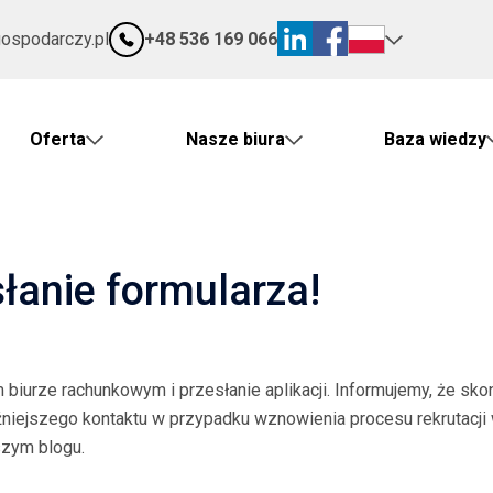
gospodarczy.pl
+48 536 169 066
Oferta
Nasze biura
Baza wiedzy
łanie formularza!
biurze rachunkowym i przesłanie aplikacji. Informujemy, że sk
źniejszego kontaktu w przypadku wznowienia procesu rekrutacj
szym blogu.