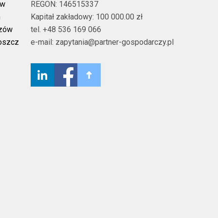
ów
REGON: 146515337
n
Kapitał zakładowy: 100 000.00 zł
szów
tel. +48 536 169 066
oszcz
e-mail: zapytania@partner-gospodarczy.pl