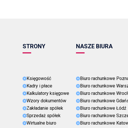
STRONY
NASZE BIURA
Księgowość
Biuro rachunkowe Pozn
Kadry i płace
Biuro rachunkowe Wars
Kalkulatory księgowe
Biuro rachunkowe Wroc
Wzory dokumentów
Biuro rachunkowe Gdań
Zakładanie spółek
Biuro rachunkowe Łódź
Sprzedaż spółek
Biuro rachunkowe Szcz
Wirtualne biuro
Biuro rachunkowe Kato