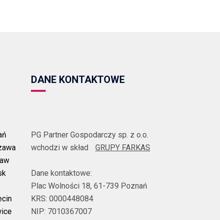
DANE KONTAKTOWE
ań
PG Partner Gospodarczy sp. z o.o.
zawa
wchodzi w skład
GRUPY FARKAS
ław
sk
Dane kontaktowe:
Plac Wolności 18, 61-739 Poznań
ecin
KRS: 0000448084
wice
NIP: 7010367007