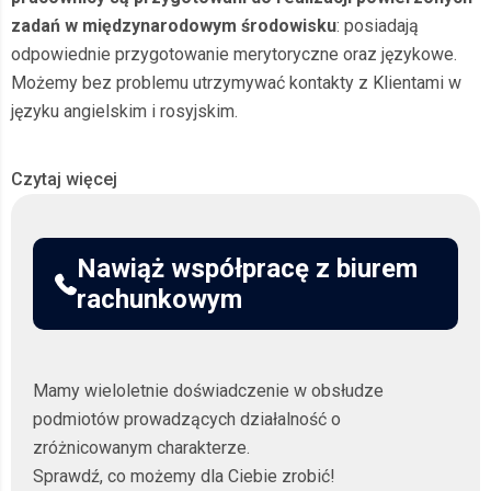
zadań w międzynarodowym środowisku
: posiadają
odpowiednie przygotowanie merytoryczne oraz językowe.
Możemy bez problemu utrzymywać kontakty z Klientami w
języku angielskim i rosyjskim.
Profesjonalne biuro księgowe
Czytaj więcej
— obsługa przedsiębiorców
Nawiąż współpracę z biurem
Prowadzenie firmy w Warszawie oznacza wiele formalności.
rachunkowym
Postaw na współpracę z profesjonalnym biurem księgowym,
aby zyskać rzetelną obsługę i codzienne wsparcie w
bieżących sprawach finansowych firmy:
Mamy wieloletnie doświadczenie w obsłudze
Kompleksowe usługi księgowe bez względu na
podmiotów prowadzących działalność o
formę prawną
: nasze profesjonalne biuro rachunkowe
zróżnicowanym charakterze.
w Warszawie oferuje wsparcie dopasowane do Twojej
Sprawdź, co możemy dla Ciebie zrobić!