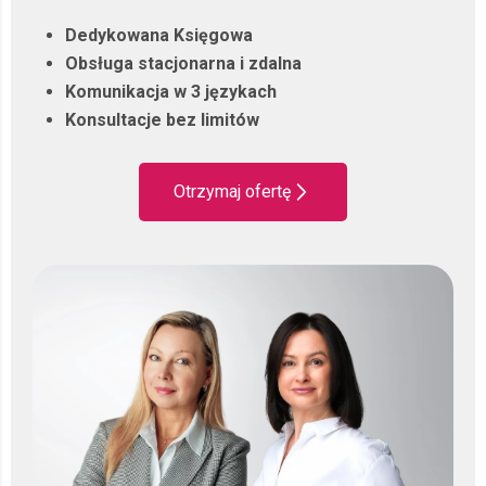
skali działania. Prowadzisz jednoosobową działalność
gospodarczą lub zarządzasz spółką z o.o.? W obu
Dedykowana Księgowa
przypadkach
zapewniamy pełną obsługę. Zakres
Obsługa stacjonarna i zdalna
współpracy obejmuje między innymi prowadzenie
Komunikacja w 3 językach
ksiąg rachunkowych, księgi przychodów i
Konsultacje bez limitów
rozchodów, rozliczenia VAT.
Profesjonalizm i partnerstwo oparte na zaufaniu
:
Otrzymaj ofertę
atutem naszego biura jest indywidualne podejście do
klienta i dobry kontakt z przedsiębiorcami. Nie jesteśmy
anonimową korporacją – jesteśmy Twoim partnerem w
biznesie.
Zapewniamy rzetelny nadzór nad
dokumentacją finansową i pomagamy Ci w
sprawnym zarządzaniu finansami swojej firmy.
Usługi księgowe Warszawa dla
spółek sp. z o.o.