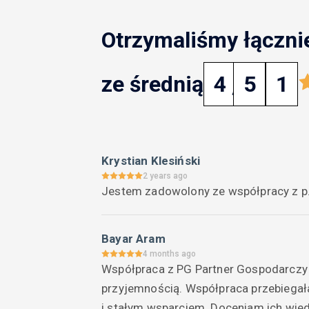
Otrzymaliśmy łączni
ze średnią
4
,
5
1
Krystian Klesiński
2 years ago
Jestem zadowolony ze współpracy z p. 
Bayar Aram
4 months ago
Współpraca z PG Partner Gospodarczy P
przyjemnością. Współpraca przebiegała 
i stałym wsparciem. Doceniam ich wied