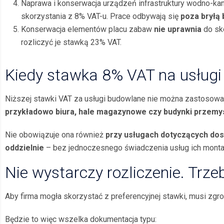
Naprawa i konserwacja urządzeń infrastruktury wodno-kan
skorzystania z 8% VAT-u. Prace odbywają się
poza bryłą
Konserwacja elementów placu zabaw
nie uprawnia
do sk
rozliczyć je stawką 23% VAT.
Kiedy stawka 8% VAT na usług
Niższej stawki VAT za usługi budowlane nie można zastosow
przykładowo biura, hale magazynowe czy budynki przem
Nie obowiązuje ona również
przy usługach dotyczących do
oddzielnie
– bez jednoczesnego świadczenia usług ich monta
Nie wystarczy rozliczenie. Tr
Aby firma mogła skorzystać z preferencyjnej stawki, musi zg
Będzie to więc wszelka dokumentacja typu: