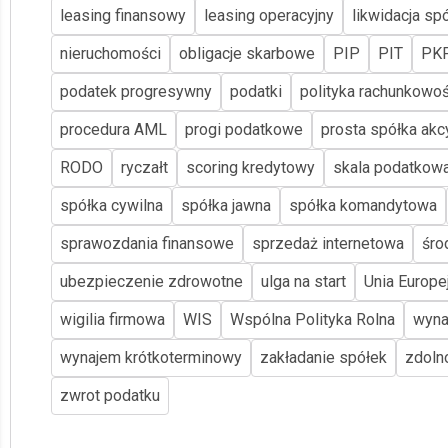
leasing finansowy
leasing operacyjny
likwidacja spó
nieruchomości
obligacje skarbowe
PIP
PIT
PK
podatek progresywny
podatki
polityka rachunkowoś
procedura AML
progi podatkowe
prosta spółka akc
RODO
ryczałt
scoring kredytowy
skala podatkow
spółka cywilna
spółka jawna
spółka komandytowa
sprawozdania finansowe
sprzedaż internetowa
śro
ubezpieczenie zdrowotne
ulga na start
Unia Europe
wigilia firmowa
WIS
Wspólna Polityka Rolna
wyna
wynajem krótkoterminowy
zakładanie spółek
zdoln
zwrot podatku