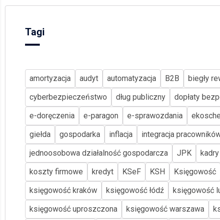
Tagi
amortyzacja
audyt
automatyzacja
B2B
biegły re
cyberbezpieczeństwo
dług publiczny
dopłaty bezp
e-doręczenia
e-paragon
e-sprawozdania
ekosch
giełda
gospodarka
inflacja
integracja pracownikó
jednoosobowa działalność gospodarcza
JPK
kadry
koszty firmowe
kredyt
KSeF
KSH
Księgowość
księgowość kraków
księgowość łódź
księgowość lu
księgowość uproszczona
księgowość warszawa
k