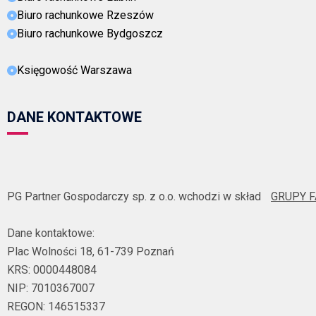
Biuro rachunkowe Rzeszów
Biuro rachunkowe Bydgoszcz
Księgowość Warszawa
DANE KONTAKTOWE
PG Partner Gospodarczy sp. z o.o. wchodzi w skład
GRUPY 
Dane kontaktowe:
Plac Wolności 18, 61-739 Poznań
KRS: 0000448084
NIP: 7010367007
REGON: 146515337