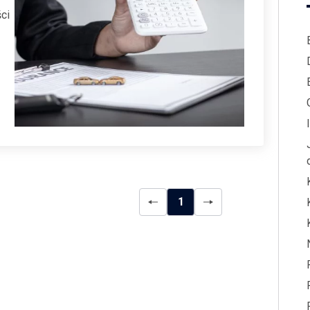
ci
ją
u
go
1