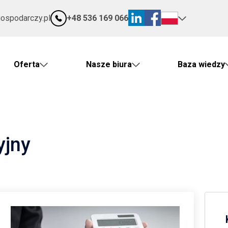
gospodarczy.pl
+48 536 169 066
Oferta
Nasze biura
Baza wiedzy
yjny