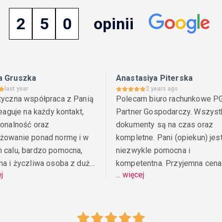
2
5
0
opinii
a Gruszka
Anastasiya Piterska
last year
2 years ago
tyczna współpraca z Panią 
Polecam biuro rachunkowe PG
reaguje na każdy kontakt, 
Partner Gospodarczy. Wszystk
onalność oraz 
dokumenty są na czas oraz 
żowanie ponad normę i w 
kompletne. Pani (opiekun) jest
 calu, bardzo pomocna, 
niezwykle pomocna i 
ma i życzliwa osoba z dużą 
kompetentna. Przyjemna cena 
ej
... więcej
.
oraz pełna uczciwość ze stron
pracowników. Są zawsze 
dostępni i chętni udzielenia 
pomocy. Polecam z całego se