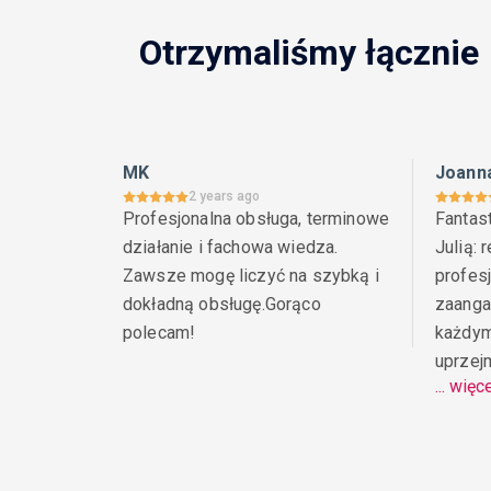
Otrzymaliśmy łącznie
MK
Joann
2 years ago
Profesjonalna obsługa, terminowe 
Fantas
działanie i fachowa wiedza. 
Julią: 
Zawsze mogę liczyć na szybką i 
profesj
dokładną obsługę.Gorąco 
zaanga
polecam!
każdym
uprzej
... więc
wiedzą