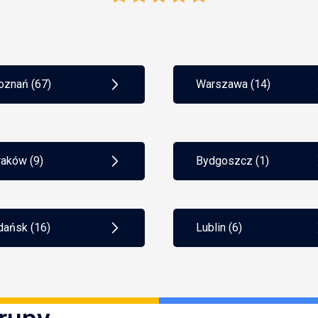
oznań (67)
Warszawa (14)
raków (9)
Bydgoszcz (1)
dańsk (16)
Lublin (6)