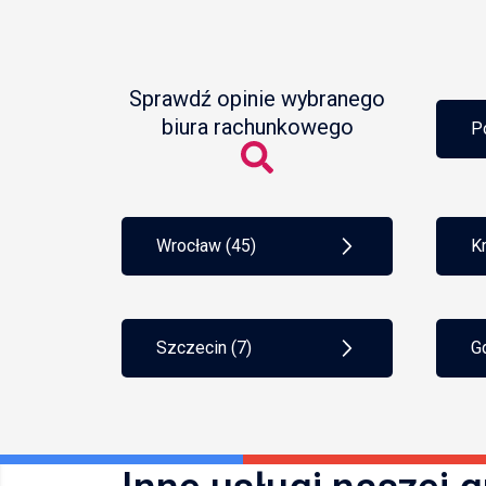
Sprawdź opinie wybranego
biura rachunkowego
P
Wrocław (45)
K
Szczecin (7)
G