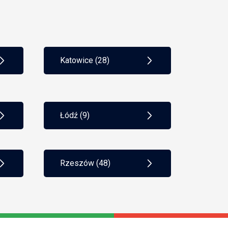
PKPiR
płatności gotówkowe
podatek Belki
podatek liniowy
podatek progresywny
podatki
Katowice (28)
polityka rachunkowości
poręczenie
pożyczka
PPK
praca zdalna
prawo pracy
procedura AML
Łódź (9)
progi podatkowe
prosta spółka akcyjna
psa
rejestracja do VAT
rejestracja spółki
Rzeszów (48)
restrukturyzacja firmy
RODO
ryczałt
scoring kredytowy
skala podatkowa
składka społeczna
składka zdrowotna