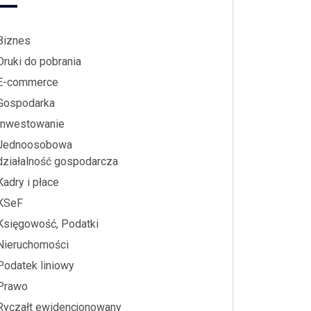
Biznes
Druki do pobrania
E-commerce
Gospodarka
Inwestowanie
Jednoosobowa
działalność gospodarcza
Kadry i płace
KSeF
Księgowość, Podatki
Nieruchomości
Podatek liniowy
Prawo
Ryczałt ewidencjonowany