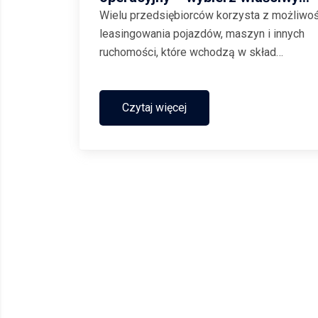
model dla Twojej firmy
Wielu przedsiębiorców korzysta z możliwoś
leasingowania pojazdów, maszyn i innych
ruchomości, które wchodzą w skład
wyposażenia firmy. W ten sposób zwiększa
koszty uzyskania przychodów, dzięki czem
uzyskują niższą kwotę podatku dochodowe
Czytaj więcej
do zapłaty. Istnieją dwie główne...