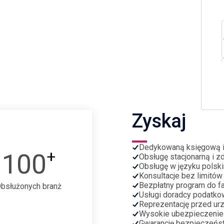
Zyskaj
Dedykowaną księgową 
+
100
Obsługę stacjonarną i z
Obsługę w języku polski
Konsultacje bez limitów
Bezpłatny program do fa
bsłużonych branż
Usługi doradcy podatko
Reprezentację przed ur
Wysokie ubezpieczenie
Gwarancję bezpieczeńs