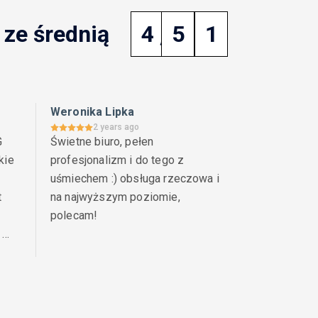
księgowość poznań
ze średnią
4
,
5
1
księgowość szczecin
księgowość uproszczona
księgowość warszawa
Weronika Lipka
2 years ago
księgowość wrocław
 
Świetne biuro, pełen 
ie 
profesjonalizm i do tego z 
kwota wolna od podatku
L4
leasing
uśmiechem :) obsługa rzeczowa i 
leasing finansowy
leasing operacyjny
 
na najwyższym poziomie, 
likwidacja spółki
limity podatkowe
polecam!
mały podatnik
MSR
MSSF
y 
nadgodziny
nieruchomości
obligacje skarbowe
PIP
PIT
rca!