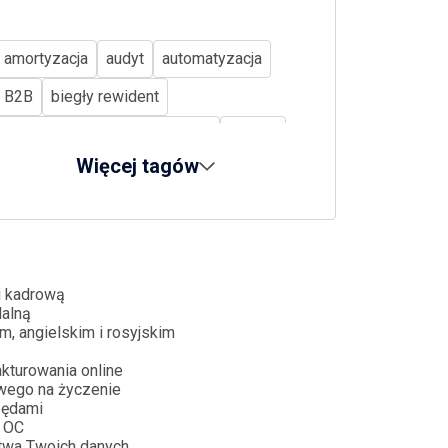
amortyzacja
audyt
automatyzacja
B2B
biegły rewident
Biuro rachunkowe Bydgoszcz
biznes
Więcej tagów
CBAM
CIT
CSRD
cyberbezpieczeństwo
dług publiczny
dopłaty bezpośrednie
dotacje
działalność nierejestrowana
i kadrową
dalną
e-commerce
e-doręczenia
m, angielskim i rosyjskim
e-paragon
e-sprawozdania
kturowania online
wego na życzenie
ekoschematy
emerytury
ESG
zędami
 OC
ETS2
faktura
firma w upadłości
twa Twoich danych