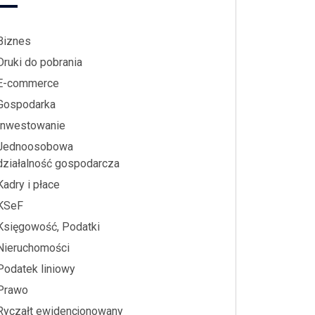
Biznes
Druki do pobrania
E-commerce
Gospodarka
Inwestowanie
Jednoosobowa
działalność gospodarcza
Kadry i płace
KSeF
Księgowość, Podatki
Nieruchomości
Podatek liniowy
Prawo
Ryczałt ewidencjonowany