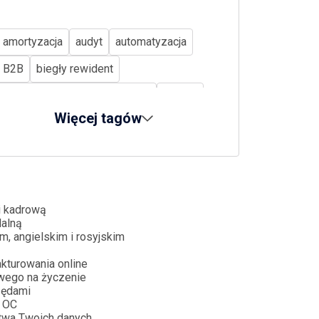
amortyzacja
audyt
automatyzacja
B2B
biegły rewident
Biuro rachunkowe Bydgoszcz
biznes
Więcej tagów
CBAM
CIT
CSRD
cyberbezpieczeństwo
dług publiczny
dopłaty bezpośrednie
dotacje
działalność nierejestrowana
i kadrową
dalną
e-commerce
e-doręczenia
m, angielskim i rosyjskim
e-paragon
e-sprawozdania
kturowania online
wego na życzenie
ekoschematy
emerytury
ESG
zędami
 OC
ETS2
faktura
firma w upadłości
twa Twoich danych