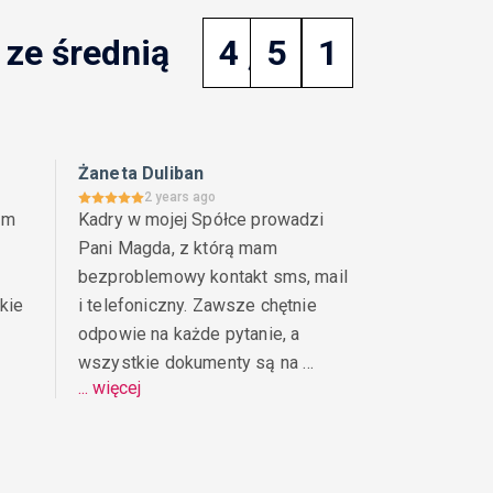
księgowość poznań
ze średnią
4
,
5
1
księgowość szczecin
księgowość uproszczona
księgowość warszawa
Żaneta Duliban
2 years ago
księgowość wrocław
m 
Kadry w mojej Spółce prowadzi 
Pani Magda, z którą mam 
kwota wolna od podatku
L4
leasing
bezproblemowy kontakt sms, mail 
leasing finansowy
leasing operacyjny
ie 
i telefoniczny. Zawsze chętnie 
likwidacja spółki
limity podatkowe
odpowie na każde pytanie, a 
wszystkie dokumenty są na 
mały podatnik
MSR
MSSF
... więcej
czas.Polecam współpracę :))
nadgodziny
nieruchomości
onal
obligacje skarbowe
PIP
PIT
ani 