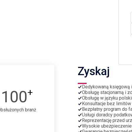
Zyskaj
Dedykowaną księgową 
+
100
Obsługę stacjonarną i z
Obsługę w języku polski
Konsultacje bez limitów
Bezpłatny program do fa
bsłużonych branż
Usługi doradcy podatko
Reprezentację przed ur
Wysokie ubezpieczenie
Gwarancję bezpieczeńs