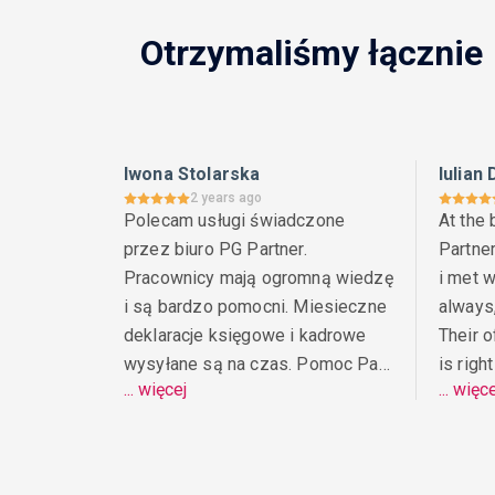
Otrzymaliśmy łącznie
Iwona Stolarska
Iulian
2 years ago
Polecam usługi świadczone 
At the
przez biuro PG Partner. 
Partne
Pracownicy mają ogromną wiedzę 
i met w
i są bardzo pomocni. Miesieczne 
always,
deklaracje księgowe i kadrowe 
Their o
wysyłane są na czas. Pomoc Pani 
is righ
... więcej
... więc
Ani przy kontakcie z Urzędem 
easy ac
Skarbowym oraz pomoc w 
of comp
wysyłce sprawozdania rocznego 
other s
była nieoceniona. Dzięki pracy 
compan