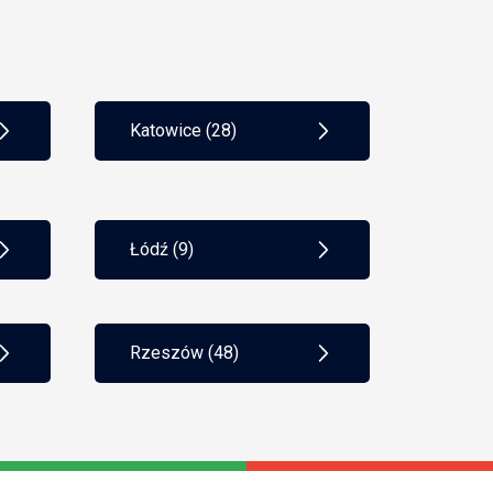
PKPiR
płatności gotówkowe
ka) 
podatek Belki
podatek liniowy
o 
podatek progresywny
podatki
i 
i 
Katowice (28)
polityka rachunkowości
poręczenie
 i 
pożyczka
PPK
praca zdalna
prawo pracy
procedura AML
Łódź (9)
progi podatkowe
ia 
prosta spółka akcyjna
psa
rejestracja do VAT
rejestracja spółki
Rzeszów (48)
restrukturyzacja firmy
RODO
ryczałt
scoring kredytowy
skala podatkowa
składka społeczna
składka zdrowotna