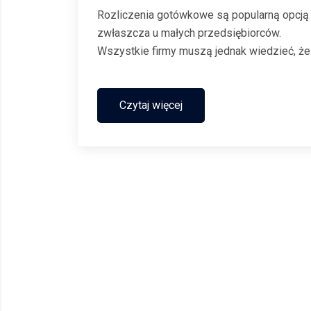
Rozliczenia gotówkowe są popularną opcją
zwłaszcza u małych przedsiębiorców.
Wszystkie firmy muszą jednak wiedzieć, że
transakcje gotówkowe nie mogą być
dokonywane bez ograniczeń. Od dawna
obowiązują pewne limity. Ile wynosi limit
Czytaj więcej
płatności gotówką w 2025 roku?...