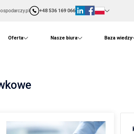
gospodarczy.pl
+48 536 169 066
Oferta
Nasze biura
Baza wiedzy
ówkowe