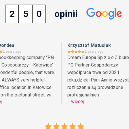
2
5
0
opinii
 Dordea
Krzysztof Matusiak
2 years ago
2 years ago
 bookkeeping company "PG 
Dream Europa Sp.z o.o.Z biure
r Gospodarczy - Katowice" 
PG Partner Gospodarczy 
onderful people, that were 
współpraca trwa od 2021 
 ALWAYS very helpful.   
roku,dzięki Pani Annie wszystk
ffice location in Katowice 
rozliczenia są prowadzone 
t on the pietonal street, with 
profesjonalnie i 
ej
... więcej
cess. And with their group 
bezproblemowo.Sprawy z 
anies, they offer many 
urzędami 
ervices for Polish 
załatwianeterminowo.Profesj
ies (companies setup in 
ne podejście Pani Anny oraz P