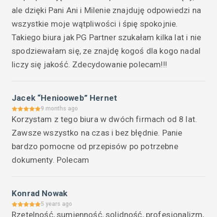
pytania.Cenię sobie również ich kompetencję i 
ale dzięki Pani Ani i Milenie znajduję odpowiedzi na 
wiedzę merytoryczną. Czuję się bezpiecznie, 
wszystkie moje wątpliwości i śpię spokojnie. 
wiedząc, że moje finanse są w dobrych 
Takiego biura jak PG Partner szukałam kilka lat i nie 
rękach.Oprócz profesjonalizmu, Pani są również 
spodziewałam się, ze znajdę kogoś dla kogo nadal 
bardzo miłe i uprzejme. Współpraca z nimi to 
liczy się jakość. Zdecydowanie polecam!!!
czysta przyjemność!Doceniam ich cierpliwość i 
zrozumienie w tłumaczeniu skomplikowanych 
kwestii księgowych. Zawsze potrafią wyjaśnić 
Jacek “Heniooweb” Hernet
wszystko w prosty i zrozumiały sposób, co jest dla 
9 months ago
Korzystam z tego biura w dwóch firmach od 8 lat. 
mnie niezwykle ważne.Jeśli szukasz rzetelnej i 
Zawsze wszystko na czas i bez błędnie. Panie 
kompetentnej firmy księgowej, z czystym 
bardzo pomocne od przepisów po potrzebne 
sumieniem mogę polecić PG Partner Gospodarczy. 
dokumenty. Polecam
Jestem przekonana, że nie zawiodą się 
Państwo!Dodatkowe zalety:Szybka 
komunikacjaKonkurencyjne cenyMożliwość 
Konrad Nowak
korzystania z usług online
5 years ago
Rzetelność, sumienność, solidność, profesjonalizm, 