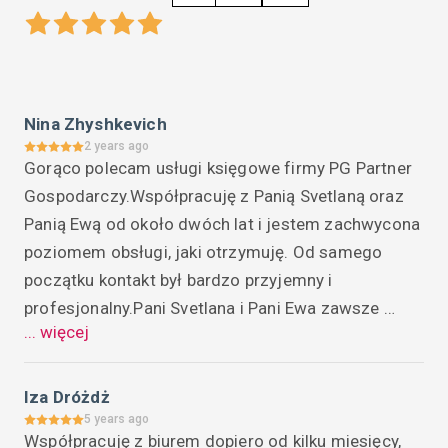
Nina Zhyshkevich
2 years ago
Gorąco polecam usługi księgowe firmy PG Partner 
Gospodarczy.Współpracuję z Panią Svetlaną oraz 
Panią Ewą od około dwóch lat i jestem zachwycona 
poziomem obsługi, jaki otrzymuję. Od samego 
początku kontakt był bardzo przyjemny i 
profesjonalny.Pani Svetlana i Pani Ewa zawsze 
... więcej
dotrzymują terminów i rzetelnie wykonują swoje 
obowiązki. Mogę liczyć na ich pomoc w każdej 
sprawie i zawsze otrzymuję wyczerpujące 
Iza Dróżdż
odpowiedzi na wszystkie nurtujące mnie 
5 years ago
Współpracuję z biurem dopiero od kilku miesięcy, 