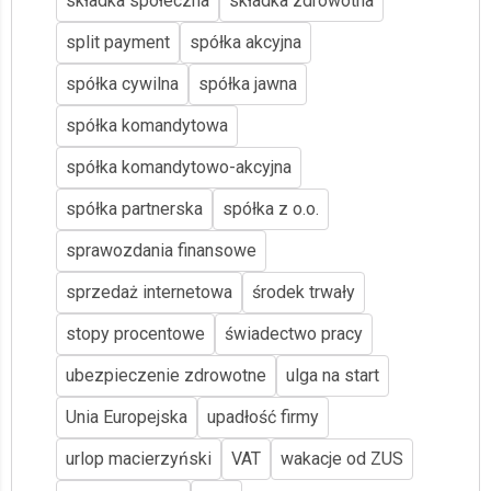
składka społeczna
składka zdrowotna
split payment
spółka akcyjna
spółka cywilna
spółka jawna
spółka komandytowa
spółka komandytowo-akcyjna
spółka partnerska
spółka z o.o.
sprawozdania finansowe
sprzedaż internetowa
środek trwały
stopy procentowe
świadectwo pracy
ubezpieczenie zdrowotne
ulga na start
Unia Europejska
upadłość firmy
urlop macierzyński
VAT
wakacje od ZUS