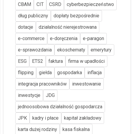
CBAM
CIT
CSRD
cyberbezpieczeństwo
dług publiczny
dopłaty bezpośrednie
dotacje
działalność nierejestrowana
e-commerce
e-doręczenia
e-paragon
e-sprawozdania
ekoschematy
emerytury
ESG
ETS2
faktura
firma w upadłości
flipping
giełda
gospodarka
inflacja
integracja pracowników
inwestowanie
inwestycje
JDG
jednoosobowa działalność gospodarcza
JPK
kadry i płace
kapitał zakładowy
karta dużej rodziny
kasa fiskalna