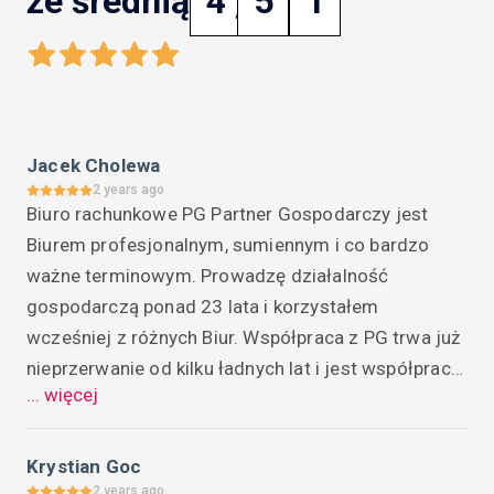
ze średnią
4
,
5
1
Jacek Cholewa
2 years ago
Biuro rachunkowe PG Partner Gospodarczy jest 
Biurem profesjonalnym, sumiennym i co bardzo 
ważne terminowym. Prowadzę działalność 
gospodarczą ponad 23 lata i korzystałem 
wcześniej z różnych Biur. Współpraca z PG trwa już 
nieprzerwanie od kilku ładnych lat i jest współpraca 
... więcej
bezproblemową. Ze strony Biura można liczyć na 
wsparcie, doradztwo a tematy trudne 
rozwiązywane są "od ręki". Personel Biura poza 
Krystian Goc
profesjonalnym podejściem, wiedzą, starannością 
2 years ago