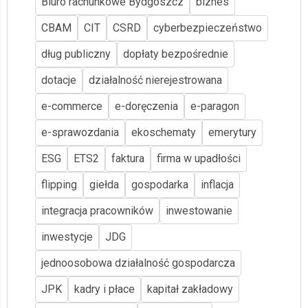
Biuro rachunkowe Bydgoszcz
biznes
CBAM
CIT
CSRD
cyberbezpieczeństwo
dług publiczny
dopłaty bezpośrednie
dotacje
działalność nierejestrowana
e-commerce
e-doręczenia
e-paragon
e-sprawozdania
ekoschematy
emerytury
ESG
ETS2
faktura
firma w upadłości
flipping
giełda
gospodarka
inflacja
integracja pracowników
inwestowanie
inwestycje
JDG
jednoosobowa działalność gospodarcza
JPK
kadry i płace
kapitał zakładowy