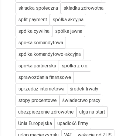
składka społeczna
składka zdrowotna
split payment
spółka akcyjna
spółka cywilna
spółka jawna
spółka komandytowa
spółka komandytowo-akcyjna
spółka partnerska
spółka z o.o.
sprawozdania finansowe
sprzedaż internetowa
środek trwały
stopy procentowe
świadectwo pracy
ubezpieczenie zdrowotne
ulga na start
Unia Europejska
upadłość firmy
urlop macierzyński
VAT
wakacje od ZUS