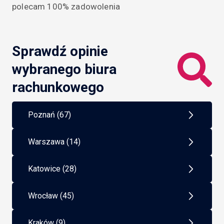
polecam 100% zadowolenia
usług Waszego biura.Polecam innym 
przedsiębiorcom do korzystania z firmy PG Partner.
Sprawdź opinie
wybranego biura
rachunkowego
Poznań (67)
Warszawa (14)
Katowice (28)
Wrocław (45)
Kraków (9)