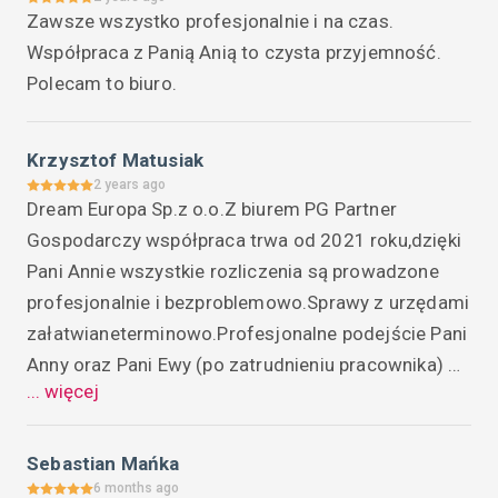
Zawsze wszystko profesjonalnie i na czas. 
charakteryzuje się "ludzkim podejściem". 
Współpraca z Panią Anią to czysta przyjemność. 
Korzystając z okazji chciałbym podziękować Pani 
Polecam to biuro.
Ani i Pani Ewie za pilnowanie moich tematów :-)
Krzysztof Matusiak
2 years ago
Dream Europa Sp.z o.o.Z biurem PG Partner 
Gospodarczy współpraca trwa od 2021 roku,dzięki 
Pani Annie wszystkie rozliczenia są prowadzone 
profesjonalnie i bezproblemowo.Sprawy z urzędami 
załatwianeterminowo.Profesjonalne podejście Pani 
Anny oraz Pani Ewy (po zatrudnieniu pracownika) 
... więcej
powoduje,że po dostarczeniu dokumentów do biura 
wszystko jest konsultowane ,wyjaśniane i 
rozliczone na bieżąco.Wiedza i profesjonalizm Pani 
Sebastian Mańka
Anny Duda i Ewy Cesarz zachęca do korzystania z 
6 months ago