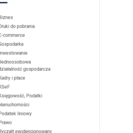
Biznes
Druki do pobrania
E-commerce
Gospodarka
Inwestowanie
Jednoosobowa
działalność gospodarcza
Kadry i płace
KSeF
Księgowość, Podatki
Nieruchomości
Podatek liniowy
Prawo
Ryczałt ewidencjonowany