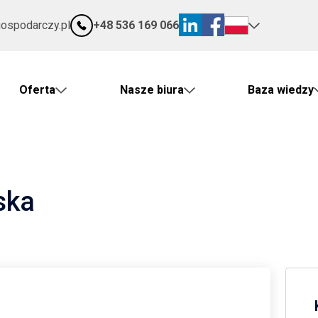
gospodarczy.pl
+48 536 169 066
Oferta
Nasze biura
Baza wiedzy
ska