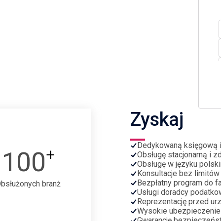
Zyskaj
Dedykowaną księgową 
+
100
Obsługę stacjonarną i z
Obsługę w języku polski
Konsultacje bez limitów
Bezpłatny program do fa
bsłużonych branż
Usługi doradcy podatko
Reprezentację przed ur
Wysokie ubezpieczenie
Gwarancję bezpieczeńs