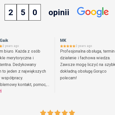
2
5
0
opinii
Gaik
MK
2 years ago
2 years ago
m biuro. Każda z osób 
Profesjonalna obsługa, termin
le merytoryczna i 
działanie i fachowa wiedza. 
entna. Dedykowany 
Zawsze mogę liczyć na szybką
 to jeden z największych 
dokładną obsługę.Gorąco 
 współpracy. 
polecam!
blemowy kontakt, pomoc, 
ej
two przy zachowaniu 
ych stawek. Zdecydowanie 
m każdemu, kto szuka 
nej i kompetentnej 