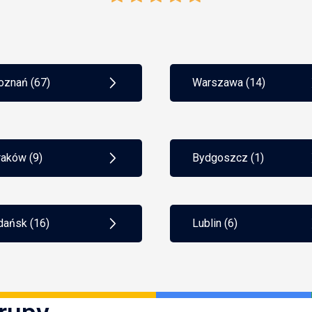
wości.
oznań (67)
Warszawa (14)
raków (9)
Bydgoszcz (1)
dańsk (16)
Lublin (6)