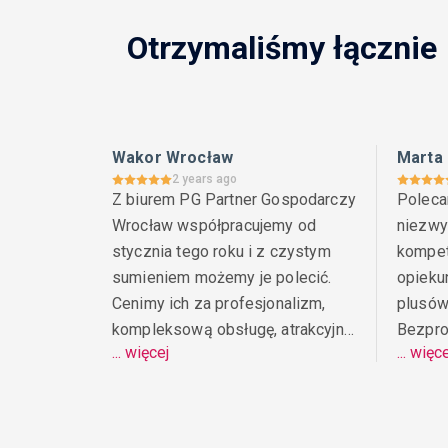
Otrzymaliśmy łącznie
Wakor Wrocław
Marta 
2 years ago
Z biurem PG Partner Gospodarczy 
Poleca
Wrocław współpracujemy od 
niezwyk
stycznia tego roku i z czystym 
kompet
sumieniem możemy je polecić. 
opiekun
Cenimy ich za profesjonalizm, 
plusów
kompleksową obsługę, atrakcyjne 
Bezpro
... więcej
... więc
ceny i nowoczesne rozwiązania. 
doradz
Szczególnie doceniamy 
uczciw
możliwość korzystania z obsługi 
poleca
całkowicie online.
przyjaz