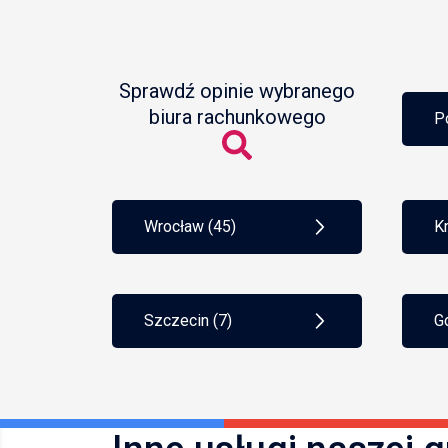
księgo
Sprawdź opinie wybranego
biura rachunkowego
P
Wrocław (45)
K
Szczecin (7)
G