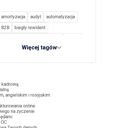
amortyzacja
audyt
automatyzacja
B2B
biegły rewident
Biuro rachunkowe Bydgoszcz
biznes
Więcej tagów
CBAM
CIT
CSRD
cyberbezpieczeństwo
dług publiczny
dopłaty bezpośrednie
dotacje
działalność nierejestrowana
i kadrową
dalną
e-commerce
e-doręczenia
m, angielskim i rosyjskim
e-paragon
e-sprawozdania
kturowania online
wego na życzenie
ekoschematy
emerytury
ESG
zędami
 OC
ETS2
faktura
firma w upadłości
twa Twoich danych