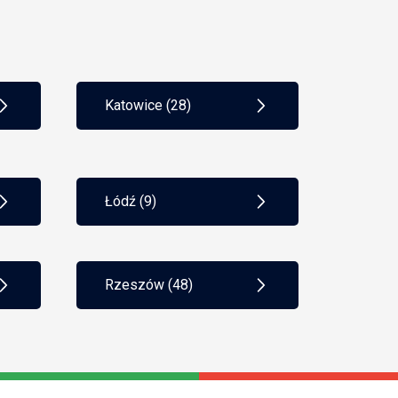
PKPiR
płatności gotówkowe
podatek Belki
podatek liniowy
podatek progresywny
podatki
Katowice (28)
polityka rachunkowości
poręczenie
pożyczka
PPK
praca zdalna
prawo pracy
procedura AML
Łódź (9)
progi podatkowe
prosta spółka akcyjna
psa
rejestracja do VAT
rejestracja spółki
Rzeszów (48)
restrukturyzacja firmy
RODO
ryczałt
scoring kredytowy
skala podatkowa
składka społeczna
składka zdrowotna