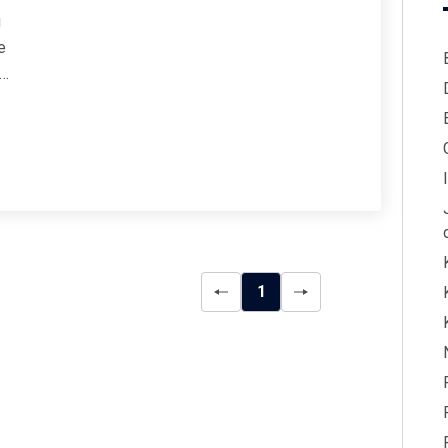
u
e
ych
ych
1