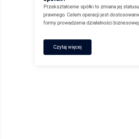
Przekształcenie spółki to zmiana jej status
prawnego. Celem operacji jest dostosowani
formy prowadzenia działalności biznesowej
np. do zmiany jej specyfiki, do obowiązując
przepisów, ale też w celu czerpania większ
korzyści przez właścicieli. Jakie są
Czytaj więcej
możliwości przekształcania...