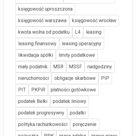
księgowość uproszczona
księgowość warszawa
księgowość wrocław
kwota wolna od podatku
L4
leasing
leasing finansowy
leasing operacyjny
likwidacja spółki
limity podatkowe
mały podatnik
MSR
MSSF
nadgodziny
nieruchomości
obligacje skarbowe
PIP
PIT
PKPiR
płatności gotówkowe
podatek Belki
podatek liniowy
podatek progresywny
podatki
polityka rachunkowości
poręczenie
pożyczka
PPK
praca zdalna
prawo pracy