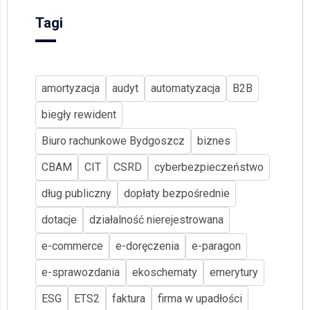
Tagi
amortyzacja
audyt
automatyzacja
B2B
biegły rewident
Biuro rachunkowe Bydgoszcz
biznes
CBAM
CIT
CSRD
cyberbezpieczeństwo
dług publiczny
dopłaty bezpośrednie
dotacje
działalność nierejestrowana
e-commerce
e-doręczenia
e-paragon
e-sprawozdania
ekoschematy
emerytury
ESG
ETS2
faktura
firma w upadłości