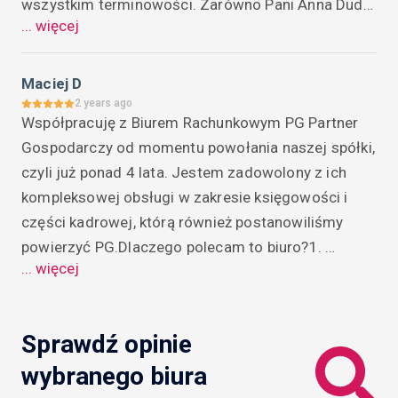
wszystkim terminowości. Zarówno Pani Anna Duda, 
... więcej
jak również Pani Ewa Cesarz cechują się 
profesjonalizmem i chęcią współpracy. Nigdy nie 
zdarzyło się abyśmy oczekiwali dłużej na 
Maciej D
jakąkolwiek odpowiedź ze strony biura- wszelkie 
2 years ago
Współpracuję z Biurem Rachunkowym PG Partner 
sprawy omawiane są na bieżąco.
Gospodarczy od momentu powołania naszej spółki, 
czyli już ponad 4 lata. Jestem zadowolony z ich 
kompleksowej obsługi w zakresie księgowości i 
części kadrowej, którą również postanowiliśmy 
powierzyć PG.Dlaczego polecam to biuro?1. 
... więcej
Profesjonalizm i rzetelność: Księgi handlowe spółki 
są prowadzone rzetelnie, a wszelkie zadania 
realizowane terminowo. (To ważne, aby mieć 
Sprawdź opinie
pewność, że nasze finanse są w dobrych rękach).2. 
wybranego biura
Przyjazna atmosfera: współpraca z Biurem 
przebiega w bardzo przyjaznej atmosferze. 