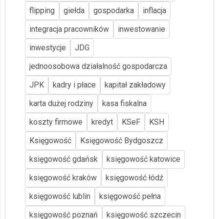
flipping
giełda
gospodarka
inflacja
integracja pracowników
inwestowanie
inwestycje
JDG
jednoosobowa działalność gospodarcza
JPK
kadry i płace
kapitał zakładowy
karta dużej rodziny
kasa fiskalna
koszty firmowe
kredyt
KSeF
KSH
Księgowość
Księgowość Bydgoszcz
księgowość gdańsk
księgowość katowice
księgowość kraków
księgowość łódź
księgowość lublin
księgowość pełna
księgowość poznań
księgowość szczecin