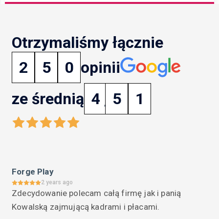
Otrzymaliśmy łącznie
2
5
0
opinii
ze średnią
4
,
5
1
Forge Play
2 years ago
Zdecydowanie polecam całą firmę jak i panią 
Kowalską zajmującą kadrami i płacami.