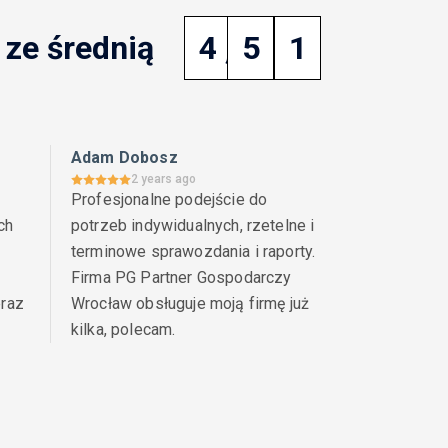
księgowość poznań
ze średnią
4
,
5
1
księgowość szczecin
księgowość uproszczona
księgowość warszawa
Adam Dobosz
2 years ago
księgowość wrocław
Profesjonalne podejście do 
h 
potrzeb indywidualnych, rzetelne i 
kwota wolna od podatku
L4
leasing
terminowe sprawozdania i raporty. 
leasing finansowy
leasing operacyjny
Firma PG Partner Gospodarczy 
likwidacja spółki
limity podatkowe
raz 
Wrocław obsługuje moją firmę już 
kilka, polecam.
mały podatnik
MSR
MSSF
nadgodziny
nieruchomości
obligacje skarbowe
PIP
PIT