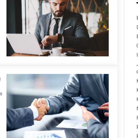
 i
óre
ą
m
ki