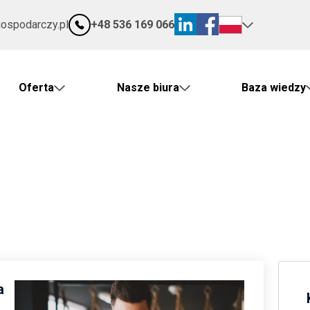
gospodarczy.pl
+48 536 169 066
Oferta
Nasze biura
Baza wiedzy
a