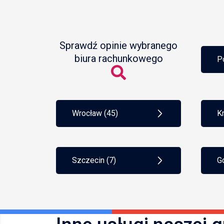
Sprawdź opinie wybranego
biura rachunkowego
P
Wrocław (45)
K
Szczecin (7)
G