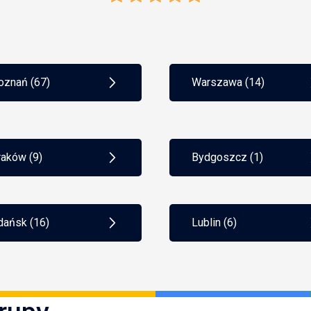
oznań (67)
Warszawa (14)
raków (9)
Bydgoszcz (1)
dańsk (16)
Lublin (6)