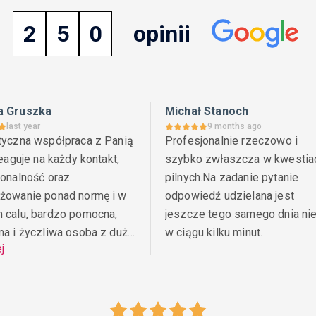
2
5
0
opinii
a Gruszka
Michał Stanoch
last year
9 months ago
tyczna współpraca z Panią 
Profesjonalnie rzeczowo i 
reaguje na każdy kontakt, 
szybko zwłaszcza w kwestiac
onalność oraz 
pilnych.Na zadanie pytanie 
żowanie ponad normę i w 
odpowiedź udzielana jest 
 calu, bardzo pomocna, 
jeszcze tego samego dnia nie
ma i życzliwa osoba z dużą 
w ciągu kilku minut.
ej
.