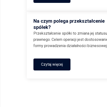
możliwością współpracy z partnerami. W
poniższym...
Na czym polega przekształcenie
spółek?
Przekształcenie spółki to zmiana jej status
prawnego. Celem operacji jest dostosowani
formy prowadzenia działalności biznesowej
np. do zmiany jej specyfiki, do obowiązując
przepisów, ale też w celu czerpania większ
korzyści przez właścicieli. Jakie są
Czytaj więcej
możliwości przekształcania...