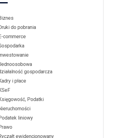
Biznes
Druki do pobrania
E-commerce
Gospodarka
Inwestowanie
Jednoosobowa
działalność gospodarcza
Kadry i płace
KSeF
Księgowość, Podatki
Nieruchomości
Podatek liniowy
Prawo
Ryczałt ewidencjonowany