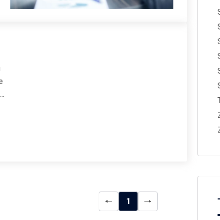
u
e
ych
ych
1