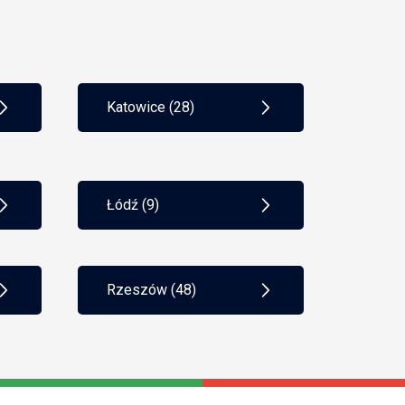
PKPiR
płatności gotówkowe
podatek Belki
podatek liniowy
podatek progresywny
podatki
Katowice (28)
polityka rachunkowości
poręczenie
pożyczka
PPK
praca zdalna
prawo pracy
procedura AML
Łódź (9)
progi podatkowe
prosta spółka akcyjna
psa
rejestracja do VAT
rejestracja spółki
Rzeszów (48)
restrukturyzacja firmy
RODO
ryczałt
scoring kredytowy
skala podatkowa
składka społeczna
składka zdrowotna