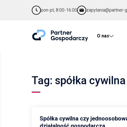
pon-pt, 8:00-16:00
zapytania@partner-
O nas
Tag: spółka cywilna
Spółka cywilna czy jednoosobow
działalność gospodarcza