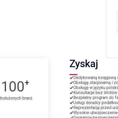
Zyskaj
Dedykowaną księgową 
+
100
Obsługę stacjonarną i z
Obsługę w języku polski
Konsultacje bez limitów
Bezpłatny program do fa
bsłużonych branż
Usługi doradcy podatko
Reprezentację przed ur
Wysokie ubezpieczenie
Gwarancję bezpieczeńs