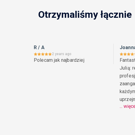
Otrzymaliśmy łącznie
R / A
Joann
2 years ago
Polecam jak najbardziej
Fantas
Julią: 
profesj
zaanga
każdym
uprzej
... więc
wiedzą