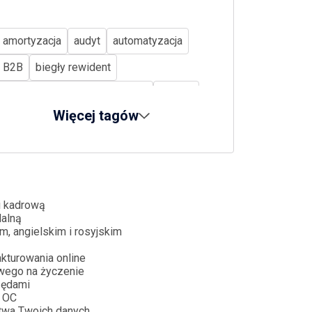
amortyzacja
audyt
automatyzacja
B2B
biegły rewident
Biuro rachunkowe Bydgoszcz
biznes
Więcej tagów
CBAM
CIT
CSRD
cyberbezpieczeństwo
dług publiczny
dopłaty bezpośrednie
dotacje
działalność nierejestrowana
i kadrową
dalną
e-commerce
e-doręczenia
m, angielskim i rosyjskim
e-paragon
e-sprawozdania
kturowania online
wego na życzenie
ekoschematy
emerytury
ESG
zędami
 OC
ETS2
faktura
firma w upadłości
twa Twoich danych