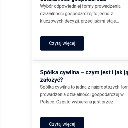
Wybór odpowiedniej formy prowadzenia
działalności gospodarczej to jedno z
kluczowych decyzji, przed jakimi staje
początkujący przedsiębiorca. Zarówno
jednoosobowa działalność gospodarcza, jak
spółka cywilna mają swoje zalety i wady, kt
Czytaj więcej
mogą wpływać na sukces lub porażkę...
Spółka cywilna – czym jest i jak j
założyć?
Spółka cywilna to jedna z najprostszych for
prowadzenia działalności gospodarczej w
Polsce. Często wybierana jest przez
przedsiębiorców stawiających pierwsze kro
w biznesie. Charakteryzuje się niskimi
kosztami założenia, prostą strukturą oraz
Czytaj więcej