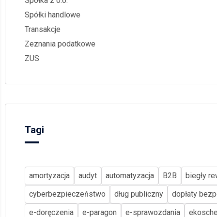
Spółka z o.o.
Spółki handlowe
Transakcje
Zeznania podatkowe
ZUS
Tagi
amortyzacja
audyt
automatyzacja
B2B
biegły re
cyberbezpieczeństwo
dług publiczny
dopłaty bezp
e-doręczenia
e-paragon
e-sprawozdania
ekosch