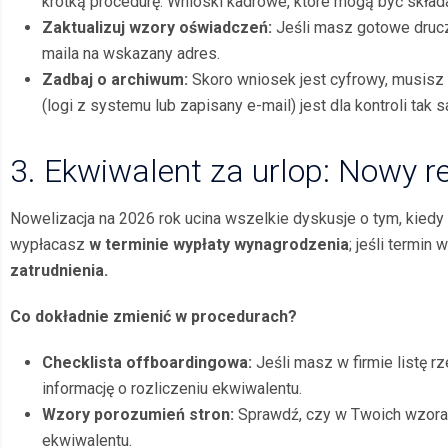
krótką procedurę: Wnioski kadrowe, które mogą być składa
Zaktualizuj wzory oświadczeń:
Jeśli masz gotowe drucz
maila na wskazany adres.
Zadbaj o archiwum:
Skoro wniosek jest cyfrowy, musisz 
(logi z systemu lub zapisany e-mail) jest dla kontroli tak
3. Ekwiwalent za urlop: Nowy 
Nowelizacja na 2026 rok ucina wszelkie dyskusje o tym, kiedy
wypłacasz
w terminie wypłaty wynagrodzenia
; jeśli termin
zatrudnienia.
Co dokładnie zmienić w procedurach?
Checklista offboardingowa:
Jeśli masz w firmie listę rz
informację o rozliczeniu ekwiwalentu.
Wzory porozumień stron:
Sprawdź, czy w Twoich wzorac
ekwiwalentu.