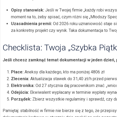
Opisy stanowisk:
Jeśli w Twojej firmie „każdy robi wszy
moment na to, żeby spisać, czym różni się „Młodszy Specja
Uzasadnienia premii:
Od 2026 roku uznaniowość staje si
za konkretny projekt czy wynik. Taka dokumentacja to Two
Checklista: Twoja „Szybka Piąt
Jeśli chcesz zamknąć temat dokumentacji w jeden dzień, pil
Pł
ace:
Aneksy dla każdego, kto ma poniżej 4806 zł
Zlecenia:
Aktualizacja stawek do 31,40 zł/h przed pierws
Elektronika:
Od 27 stycznia daj pracownikom znać: „wnios
Odejś
cia:
Ekwiwalent wypłacany w terminie wypłaty wynagr
Porządek:
Zbierz wszystkie regulaminy i sprawdź, czy da
Pamiętaj: stabilność w firmie nie bierze się z tego, że przepi