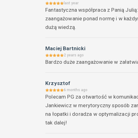
last year
Fantastyczna współpraca z Panią Julią:
zaangażowanie ponad normę i w każdym
dużą wiedzą.
Maciej Bartnicki
2 years ago
Bardzo duże zaangażowanie w załatwia
Krzysztof
6 months ago
Polecam PG za otwartość w komunikacji 
Jankiewicz w merytoryczny sposób za
na łopatki i doradza w optymalizacji p
tak dalej!