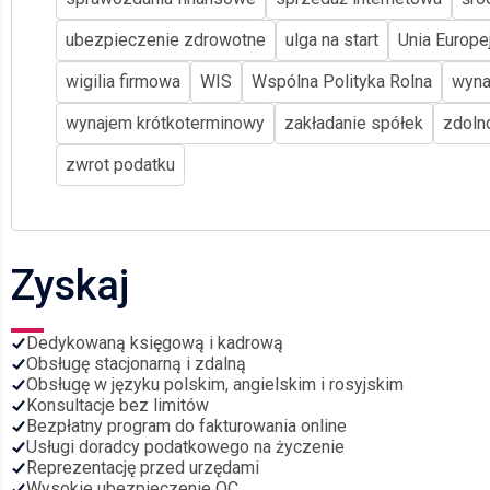
ubezpieczenie zdrowotne
ulga na start
Unia Europe
wigilia firmowa
WIS
Wspólna Polityka Rolna
wyna
wynajem krótkoterminowy
zakładanie spółek
zdoln
zwrot podatku
Zyskaj
Dedykowaną księgową i kadrową
Obsługę stacjonarną i zdalną
Obsługę w języku polskim, angielskim i rosyjskim
Konsultacje bez limitów
Bezpłatny program do fakturowania online
Usługi doradcy podatkowego na życzenie
Reprezentację przed urzędami
Wysokie ubezpieczenie OC