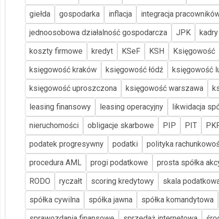
giełda
gospodarka
inflacja
integracja pracownikó
jednoosobowa działalność gospodarcza
JPK
kadry
koszty firmowe
kredyt
KSeF
KSH
Księgowość
księgowość kraków
księgowość łódź
księgowość lu
księgowość uproszczona
księgowość warszawa
k
leasing finansowy
leasing operacyjny
likwidacja spó
nieruchomości
obligacje skarbowe
PIP
PIT
PK
podatek progresywny
podatki
polityka rachunkowoś
procedura AML
progi podatkowe
prosta spółka akc
RODO
ryczałt
scoring kredytowy
skala podatkow
spółka cywilna
spółka jawna
spółka komandytowa
sprawozdania finansowe
sprzedaż internetowa
śro