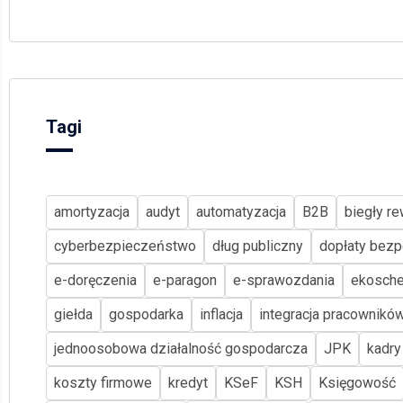
Tagi
amortyzacja
audyt
automatyzacja
B2B
biegły re
cyberbezpieczeństwo
dług publiczny
dopłaty bezp
e-doręczenia
e-paragon
e-sprawozdania
ekosch
giełda
gospodarka
inflacja
integracja pracownikó
jednoosobowa działalność gospodarcza
JPK
kadry
koszty firmowe
kredyt
KSeF
KSH
Księgowość