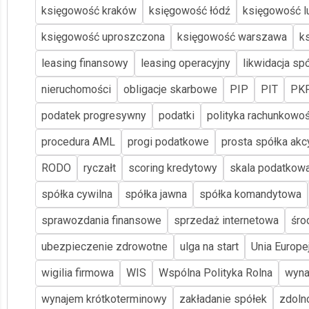
księgowość kraków
księgowość łódź
księgowość lu
księgowość uproszczona
księgowość warszawa
k
leasing finansowy
leasing operacyjny
likwidacja spó
nieruchomości
obligacje skarbowe
PIP
PIT
PK
podatek progresywny
podatki
polityka rachunkowoś
procedura AML
progi podatkowe
prosta spółka akc
RODO
ryczałt
scoring kredytowy
skala podatkow
spółka cywilna
spółka jawna
spółka komandytowa
sprawozdania finansowe
sprzedaż internetowa
śro
ubezpieczenie zdrowotne
ulga na start
Unia Europe
wigilia firmowa
WIS
Wspólna Polityka Rolna
wyna
wynajem krótkoterminowy
zakładanie spółek
zdoln