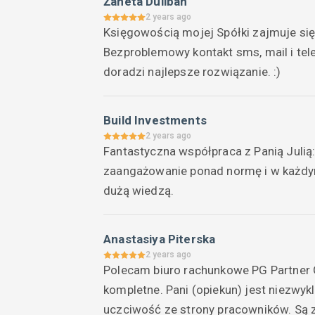
Żaneta Duliban
2 years ago
Księgowością mojej Spółki zajmuje się 
Bezproblemowy kontakt sms, mail i tel
doradzi najlepsze rozwiązanie. :)
Build Investments
2 years ago
Fantastyczna współpraca z Panią Julią:
zaangażowanie ponad normę i w każdym 
dużą wiedzą.
Anastasiya Piterska
2 years ago
Polecam biuro rachunkowe PG Partner 
kompletne. Pani (opiekun) jest niezwy
uczciwość ze strony pracowników. Są z