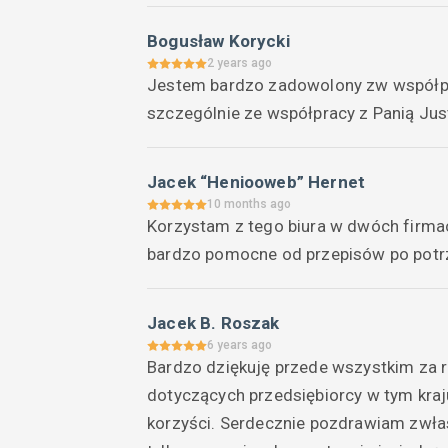
Bogusław Korycki
2 years ago
Jestem bardzo zadowolony zw współpr
szczególnie ze współpracy z Panią Just
Jacek “Heniooweb” Hernet
10 months ago
Korzystam z tego biura w dwóch firmach
bardzo pomocne od przepisów po pot
Jacek B. Roszak
6 years ago
Bardzo dziękuję przede wszystkim za r
dotyczących przedsiębiorcy w tym kraju
korzyści. Serdecznie pozdrawiam zwła