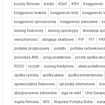
koszty firmowe
kredyt
KSeF
KSH
Księgowość
księgowość kraków
księgowość łódź
księgowość lu
księgowość uproszczona
księgowość warszawa
k
leasing finansowy
leasing operacyjny
likwidacja spó
nieruchomości
obligacje skarbowe
PIP
PIT
PK
podatek progresywny
podatki
polityka rachunkowoś
procedura AML
progi podatkowe
prosta spółka akc
RODO
ryczałt
scoring kredytowy
skala podatkow
spółka cywilna
spółka jawna
spółka komandytowa
sprawozdania finansowe
sprzedaż internetowa
śro
ubezpieczenie zdrowotne
ulga na start
Unia Europe
wigilia firmowa
WIS
Wspólna Polityka Rolna
wyna