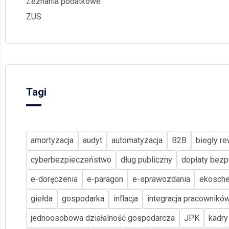
Zeznania podatkowe
ZUS
Tagi
amortyzacja
audyt
automatyzacja
B2B
biegły re
cyberbezpieczeństwo
dług publiczny
dopłaty bezp
e-doręczenia
e-paragon
e-sprawozdania
ekosch
giełda
gospodarka
inflacja
integracja pracownikó
jednoosobowa działalność gospodarcza
JPK
kadry