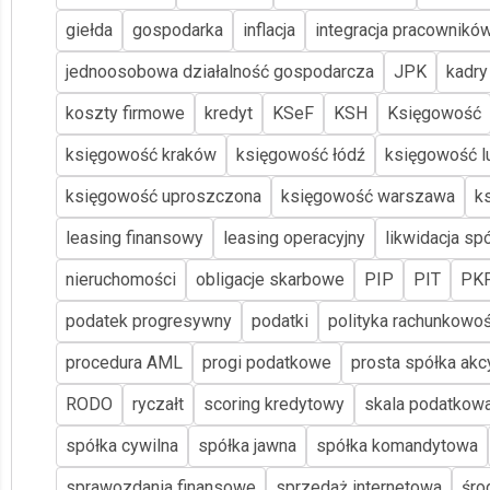
giełda
gospodarka
inflacja
integracja pracownikó
jednoosobowa działalność gospodarcza
JPK
kadry
koszty firmowe
kredyt
KSeF
KSH
Księgowość
księgowość kraków
księgowość łódź
księgowość lu
księgowość uproszczona
księgowość warszawa
k
leasing finansowy
leasing operacyjny
likwidacja spó
nieruchomości
obligacje skarbowe
PIP
PIT
PK
podatek progresywny
podatki
polityka rachunkowoś
procedura AML
progi podatkowe
prosta spółka akc
RODO
ryczałt
scoring kredytowy
skala podatkow
spółka cywilna
spółka jawna
spółka komandytowa
sprawozdania finansowe
sprzedaż internetowa
śro