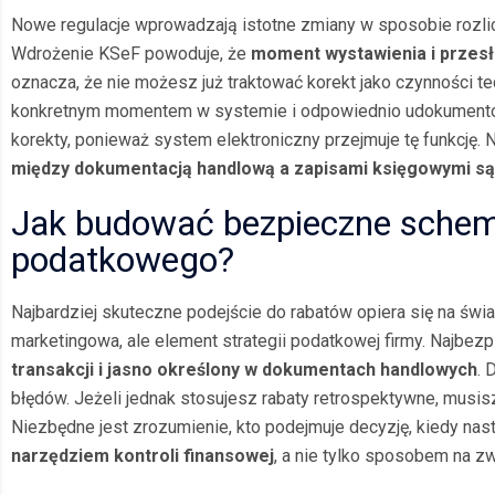
Nowe regulacje wprowadzają istotne zmiany w sposobie rozlicz
Wdrożenie KSeF powoduje, że
moment wystawienia i przesł
oznacza, że nie możesz już traktować korekt jako czynności 
konkretnym momentem w systemie i odpowiednio udokumentowa
korekty, ponieważ system elektroniczny przejmuje tę funkcję. 
między dokumentacją handlową a zapisami księgowymi są
Jak budować bezpieczne schema
podatkowego?
Najbardziej skuteczne podejście do rabatów opiera się na świ
marketingowa, ale element strategii podatkowej firmy. Najbezp
transakcji i jasno określony w dokumentach handlowych
. 
błędów. Jeżeli jednak stosujesz rabaty retrospektywne, musisz
Niezbędne jest zrozumienie, kto podejmuje decyzję, kiedy nastę
narzędziem kontroli finansowej
, a nie tylko sposobem na z