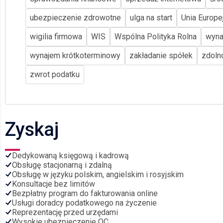
ubezpieczenie zdrowotne
ulga na start
Unia Europe
wigilia firmowa
WIS
Wspólna Polityka Rolna
wyna
wynajem krótkoterminowy
zakładanie spółek
zdoln
zwrot podatku
Zyskaj
Dedykowaną księgową i kadrową
Obsługę stacjonarną i zdalną
Obsługę w języku polskim, angielskim i rosyjskim
Konsultacje bez limitów
Bezpłatny program do fakturowania online
Usługi doradcy podatkowego na życzenie
Reprezentację przed urzędami
Wysokie ubezpieczenie OC