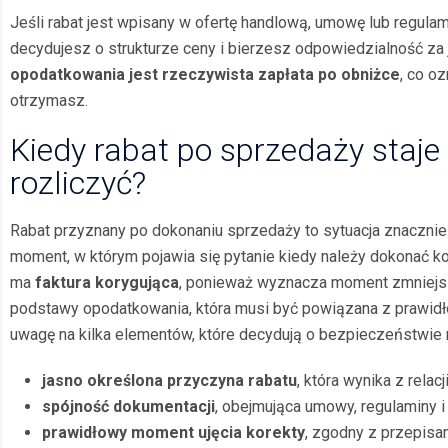
Jeśli rabat jest wpisany w ofertę handlową, umowę lub regulami
decydujesz o strukturze ceny i bierzesz odpowiedzialność za 
opodatkowania jest rzeczywista zapłata po obniżce
, co o
otrzymasz.
Kiedy rabat po sprzedaży staje 
rozliczyć?
Rabat przyznany po dokonaniu sprzedaży to sytuacja znacznie 
moment, w którym pojawia się pytanie kiedy należy dokonać ko
ma
faktura korygująca
, ponieważ wyznacza moment zmniejsz
podstawy opodatkowania, która musi być powiązana z prawid
uwagę na kilka elementów, które decydują o bezpieczeństwie 
jasno określona przyczyna rabatu
, która wynika z relac
spójność dokumentacji
, obejmująca umowy, regulaminy 
prawidłowy moment ujęcia korekty
, zgodny z przepisam