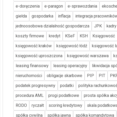
e-doręczenia
e-paragon
e-sprawozdania
ekosch
giełda
gospodarka
inflacja
integracja pracownikó
jednoosobowa działalność gospodarcza
JPK
kadry
koszty firmowe
kredyt
KSeF
KSH
Księgowość
księgowość kraków
księgowość łódź
księgowość lu
księgowość uproszczona
księgowość warszawa
k
leasing finansowy
leasing operacyjny
likwidacja spó
nieruchomości
obligacje skarbowe
PIP
PIT
PK
podatek progresywny
podatki
polityka rachunkowoś
procedura AML
progi podatkowe
prosta spółka akc
RODO
ryczałt
scoring kredytowy
skala podatkow
spółka cywilna
spółka jawna
spółka komandytowa