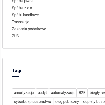
Spółka jawna
Spółka z o.o.
Spółki handlowe
Transakcje
Zeznania podatkowe
ZUS
Tagi
amortyzacja
audyt
automatyzacja
B2B
biegły re
cyberbezpieczeństwo
dług publiczny
dopłaty bezp