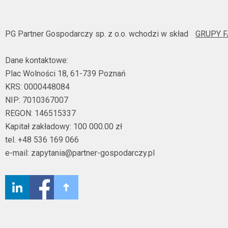
PG Partner Gospodarczy sp. z o.o. wchodzi w skład
GRUPY 
Dane kontaktowe:
Plac Wolności 18, 61-739 Poznań
KRS: 0000448084
NIP: 7010367007
REGON: 146515337
Kapitał zakładowy: 100 000.00 zł
tel. +48 536 169 066
e-mail: zapytania@partner-gospodarczy.pl