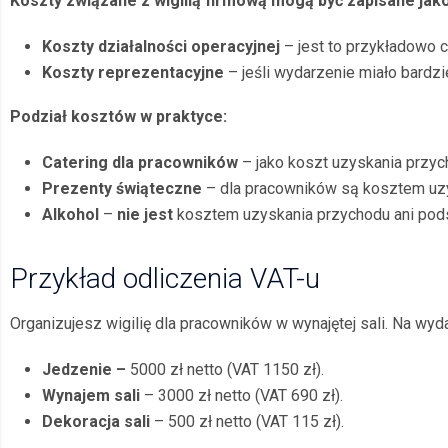
Koszty związane z wigilią firmową mogą być zapisane jako
Koszty działalności operacyjnej
– jest to przykładowo c
Koszty reprezentacyjne
– jeśli wydarzenie miało bardzi
Podział koszt
ów w praktyce:
Catering dla pracownik
ó
w
– jako koszt uzyskania przyc
Prezenty świąteczne
– dla pracowników są kosztem uz
Alkohol
–
nie jest
kosztem uzyskania przychodu ani pods
Przykład odliczenia VAT-u
Organizujesz wigilię dla pracowników w wynajętej sali. Na wyd
Jedzenie
–
5000 zł netto (VAT 1150 zł).
Wynajem sali
– 3000 zł netto (VAT 690 zł).
Dekoracja sali
– 500 zł netto (VAT 115 zł).