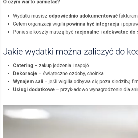
O czym warto pamiętać?
Wydatki musisz
odpowiednio udokumentować
fakturami
Celem organizacji wigilii
powinna być integracja
i popra
Poniesie koszty muszą być
racjonalne i adekwatne do s
Jakie wydatki można zaliczyć do k
Catering –
zakup jedzenia i napojó
Dekoracje
– świąteczne ozdoby, choinka.
Wynajem sali
– jeśli wigilia odbywa się poza siedzibą fir
Usługi dodatkowe
– przykładowo wynagrodzenie dla an