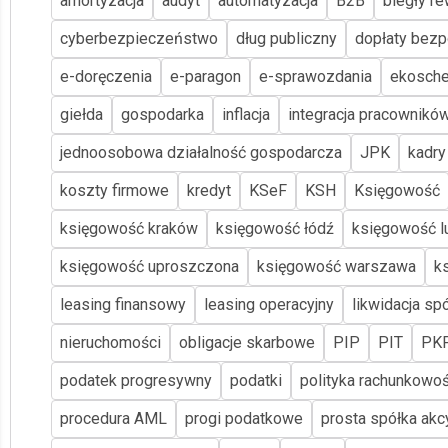
amortyzacja
audyt
automatyzacja
B2B
biegły re
cyberbezpieczeństwo
dług publiczny
dopłaty bezp
e-doręczenia
e-paragon
e-sprawozdania
ekosch
giełda
gospodarka
inflacja
integracja pracownikó
jednoosobowa działalność gospodarcza
JPK
kadry
koszty firmowe
kredyt
KSeF
KSH
Księgowość
księgowość kraków
księgowość łódź
księgowość lu
księgowość uproszczona
księgowość warszawa
k
leasing finansowy
leasing operacyjny
likwidacja spó
nieruchomości
obligacje skarbowe
PIP
PIT
PK
podatek progresywny
podatki
polityka rachunkowoś
procedura AML
progi podatkowe
prosta spółka akc