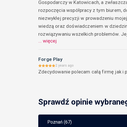
Gospodarczy w Katowicach, a zwłaszcza
rozpoczęcia współpracy z tym biurem, d
niezwykłej precyzji w prowadzeniu moje
wiedzą oraz doświadczeniem w dziedzin
rozwiązywaniu wszelkich problemów. Jej
... więcej
moje finanse są w najlepszych rękach.D
Katowicach jest miejscem, które cechuje
klienta. Obsługa jest zawsze uprzejma i 
Forge Play
terminowo.Zdecydowanie polecam biuro 
2 years ago
Zdecydowanie polecam całą firmę jak i 
Dudę wszystkim przedsiębiorcom poszuk
Sprawdź opinie wybrane
Poznań (67)