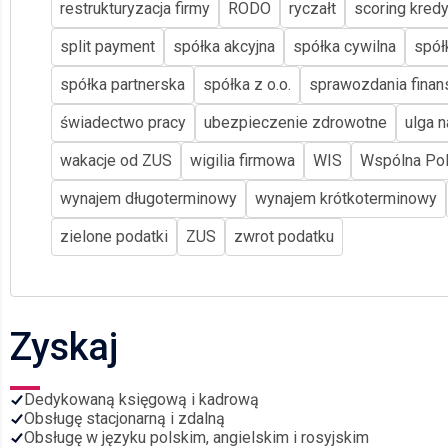
restrukturyzacja firmy
RODO
ryczałt
scoring kred
split payment
spółka akcyjna
spółka cywilna
spół
spółka partnerska
spółka z o.o.
sprawozdania fina
świadectwo pracy
ubezpieczenie zdrowotne
ulga n
wakacje od ZUS
wigilia firmowa
WIS
Wspólna Pol
wynajem długoterminowy
wynajem krótkoterminowy
zielone podatki
ZUS
zwrot podatku
Zyskaj
Dedykowaną księgową i kadrową
Obsługę stacjonarną i zdalną
Obsługę w języku polskim, angielskim i rosyjskim