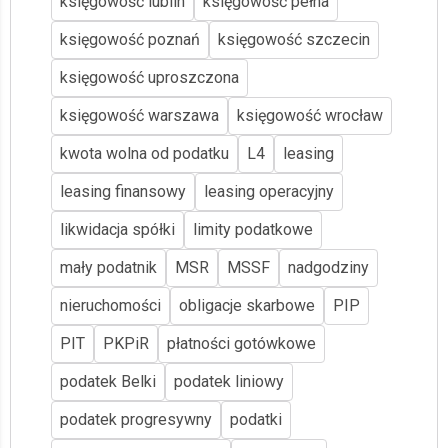
księgowość lublin
księgowość pełna
księgowość poznań
księgowość szczecin
księgowość uproszczona
księgowość warszawa
księgowość wrocław
kwota wolna od podatku
L4
leasing
leasing finansowy
leasing operacyjny
likwidacja spółki
limity podatkowe
mały podatnik
MSR
MSSF
nadgodziny
nieruchomości
obligacje skarbowe
PIP
PIT
PKPiR
płatności gotówkowe
podatek Belki
podatek liniowy
podatek progresywny
podatki