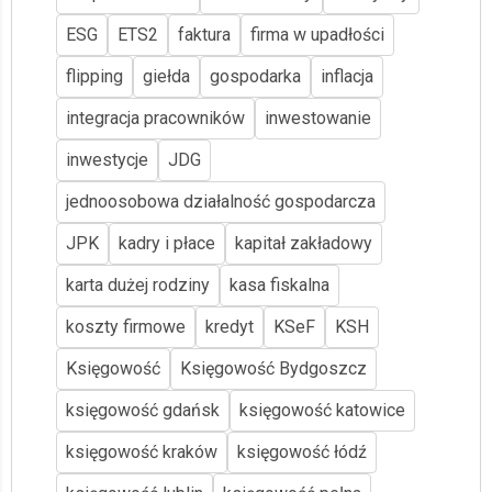
ESG
ETS2
faktura
firma w upadłości
flipping
giełda
gospodarka
inflacja
integracja pracowników
inwestowanie
inwestycje
JDG
jednoosobowa działalność gospodarcza
JPK
kadry i płace
kapitał zakładowy
karta dużej rodziny
kasa fiskalna
koszty firmowe
kredyt
KSeF
KSH
Księgowość
Księgowość Bydgoszcz
księgowość gdańsk
księgowość katowice
księgowość kraków
księgowość łódź