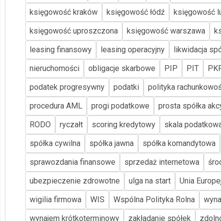
księgowość kraków
księgowość łódź
księgowość lu
księgowość uproszczona
księgowość warszawa
k
leasing finansowy
leasing operacyjny
likwidacja spó
nieruchomości
obligacje skarbowe
PIP
PIT
PK
podatek progresywny
podatki
polityka rachunkowoś
procedura AML
progi podatkowe
prosta spółka akc
RODO
ryczałt
scoring kredytowy
skala podatkow
spółka cywilna
spółka jawna
spółka komandytowa
sprawozdania finansowe
sprzedaż internetowa
śro
ubezpieczenie zdrowotne
ulga na start
Unia Europe
wigilia firmowa
WIS
Wspólna Polityka Rolna
wyna
wynajem krótkoterminowy
zakładanie spółek
zdoln