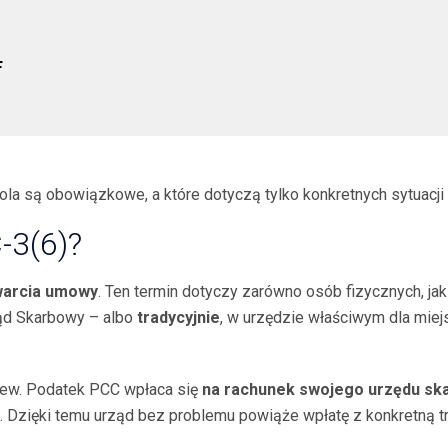
F
pola są obowiązkowe, a które dotyczą tylko konkretnych sytuacji
-3(6)?
awarcia umowy
. Ten termin dotyczy zarówno osób fizycznych, jak
ąd Skarbowy – albo
tradycyjnie
, w urzędzie właściwym dla miej
elew. Podatek PCC wpłaca się
na rachunek swojego urzędu s
zięki temu urząd bez problemu powiąże wpłatę z konkretną tr