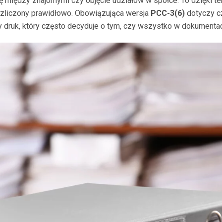
 między znajomymi czy objęcie udziałów w spółce. To dzięki t
 rozliczony prawidłowo. Obowiązująca wersja
PCC-3(6)
dotyczy c
sty druk, który często decyduje o tym, czy wszystko w dokumenta