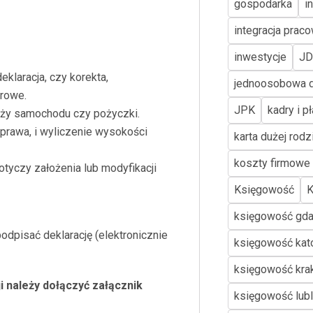
gospodarka
in
integracja prac
inwestycje
JD
klaracja, czy korekta,
jednoosobowa d
trowe.
JPK
kadry i p
aży samochodu czy pożyczki.
prawa, i wyliczenie wysokości
karta dużej rodz
koszty firmowe
otyczy założenia lub modyfikacji
Księgowość
K
księgowość gd
dpisać deklarację (elektronicznie
księgowość kat
księgowość kr
i należy dołączyć załącznik
księgowość lubl