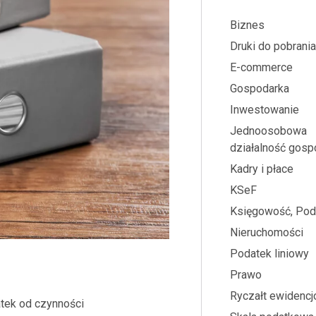
Biznes
Druki do pobrania
E-commerce
Gospodarka
Inwestowanie
Jednoosobowa
działalność gosp
Kadry i płace
KSeF
Księgowość, Pod
Nieruchomości
Podatek liniowy
Prawo
Ryczałt ewidenc
atek od czynności