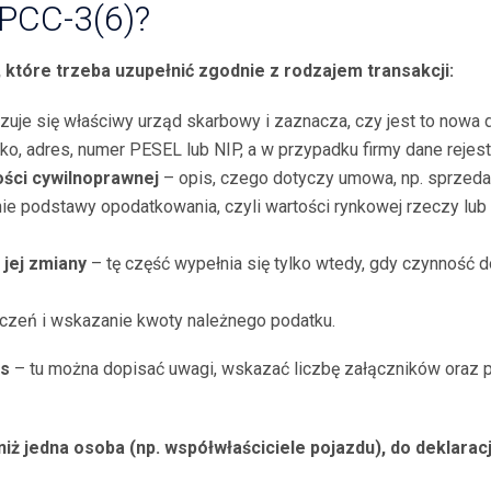
 PCC-3(6)?
 kt
óre trzeba uzupełnić zgodnie z rodzajem transakcji:
uje się właściwy urząd skarbowy i zaznacza, czy jest to nowa de
ko, adres, numer PESEL lub NIP, a w przypadku firmy dane rejes
ości cywilnoprawnej
– opis, czego dotyczy umowa, np. sprzed
ie podstawy opodatkowania, czyli wartości rynkowej rzeczy lub 
 jej zmiany
– tę część wypełnia się tylko wtedy, gdy czynność d
zeń i wskazanie kwoty należnego podatku.
is
– tu można dopisać uwagi, wskazać liczbę załączników oraz po
iż jedna osoba (np. współwłaściciele pojazdu), do deklaracj