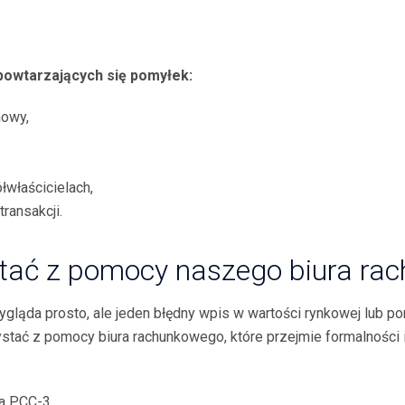
 powtarzających się pomył
ek:
mowy,
właścicielach,
ransakcji.
stać z pomocy naszego biura ra
gląda prosto, ale jeden błędny wpis w wartości rynkowej lub p
ystać z pomocy biura rachunkowego, które przejmie formalności
a PCC-3,