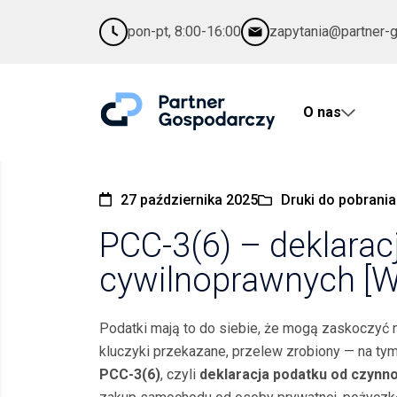
pon-pt, 8:00-16:00
zapytania@partner-
O nas
27 października 2025
Druki do pobrania
PCC-3(6) – deklarac
cywilnoprawnych [W
Podatki mają to do siebie, że mogą zaskoczyć n
kluczyki przekazane, przelew zrobiony — na tym
PCC-3(6)
, czyli
deklaracja podatku od czynno