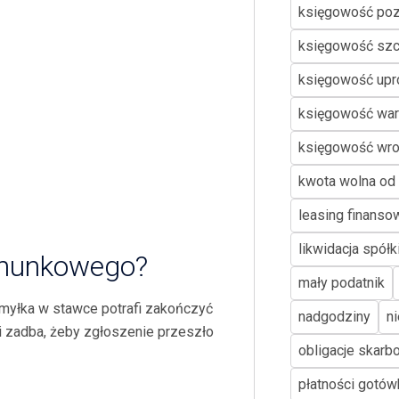
księgowość po
księgowość szc
księgowość up
księgowość wa
księgowość wr
kwota wolna od
leasing finanso
likwidacja spółk
chunkowego?
mały podatnik
omyłka w stawce potrafi zakończyć
nadgodziny
n
 i zadba, żeby zgłoszenie przeszło
obligacje skar
płatności gotó