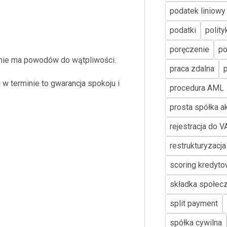
podatek liniowy
podatki
polit
poręczenie
po
d nie ma powodów do wątpliwości.
praca zdalna
 w terminie to gwarancja spokoju i
procedura AML
prosta spółka a
rejestracja do V
restrukturyzacja
scoring kredyt
składka społec
split payment
spółka cywilna