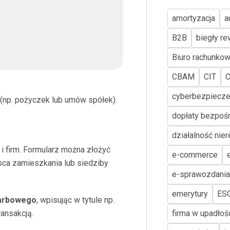
amortyzacja
a
B2B
biegły re
Biuro rachunko
CBAM
CIT
cyberbezpiecz
 (np. pożyczek lub umów spółek).
dopłaty bezpoś
działalność nie
 i firm. Formularz można złożyć
e-commerce
sca zamieszkania lub siedziby
e-sprawozdania
emerytury
ES
karbowego
, wpisując w tytule np.
ansakcją.
firma w upadłoś