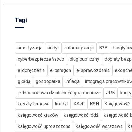
Tagi
amortyzacja
audyt
automatyzacja
B2B
biegły re
cyberbezpieczeństwo
dług publiczny
dopłaty bezp
e-doręczenia
e-paragon
e-sprawozdania
ekosch
giełda
gospodarka
inflacja
integracja pracownikó
jednoosobowa działalność gospodarcza
JPK
kadry
koszty firmowe
kredyt
KSeF
KSH
Księgowość
księgowość kraków
księgowość łódź
księgowość lu
księgowość uproszczona
księgowość warszawa
k