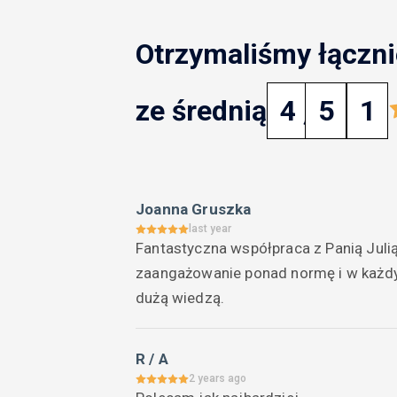
Otrzymaliśmy łączni
ze średnią
4
,
5
1
Joanna Gruszka
last year
Fantastyczna współpraca z Panią Julią
zaangażowanie ponad normę i w każdym
dużą wiedzą.
R / A
2 years ago