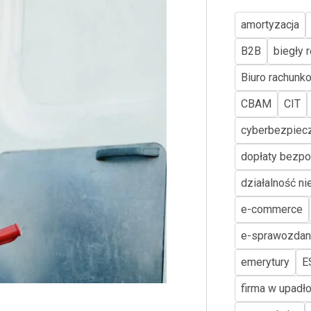
amortyzacja
B2B
biegły 
Biuro rachun
CBAM
CIT
cyberbezpiec
dopłaty bezpo
działalność ni
e-commerce
e-sprawozdan
emerytury
E
firma w upadło