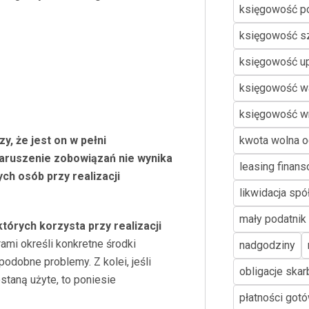
księgowość p
księgowość s
księgowość u
księgowość w
księgowość w
y, że j
est on w pełni
kwota wolna o
naruszenie zobowiązań nie wynika
leasing finan
ych os
ób przy realizacji
likwidacja spó
mały podatnik
kt
órych korzysta przy realizacji
mi określi konkretne środki
nadgodziny
odobne problemy. Z kolei, jeśli
obligacje ska
staną użyte, to poniesie
płatności go