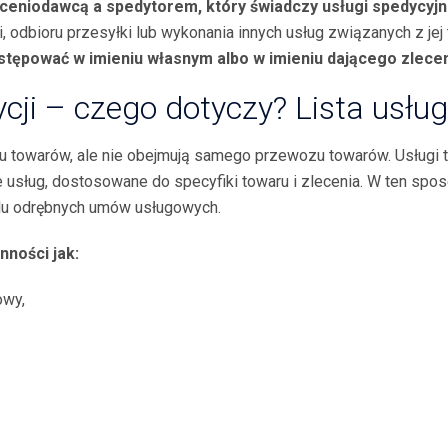
ceniodawcą a spedytorem, kt
ó
ry świadczy usługi spedycyj
odbioru przesyłki lub wykonania innych usług związanych z jej
tępować w imieniu własnym albo w imieniu dającego zlecen
ji – czego dotyczy? Lista usług
u towarów, ale nie obejmują samego przewozu towarów. Usługi te
usług, dostosowane do specyfiki towaru i zlecenia. W ten spo
lu odrębnych umów usługowych.
nności jak:
owy,