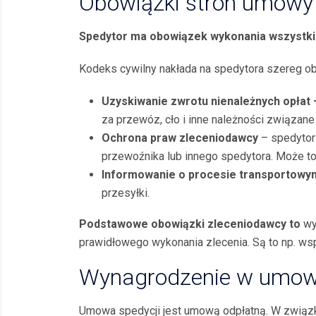
Obowiązki stron umowy 
Spedytor ma obowiązek wykonania wszystkic
Kodeks cywilny nakłada na spedytora szereg o
Uzyskiwanie zwrotu nienależnych opłat
za przewóz, cło i inne należności związan
Ochrona praw zleceniodawcy
– spedytor
przewoźnika lub innego spedytora. Może 
Informowanie o procesie transportowy
przesyłki.
Podstawowe obowiązki zleceniodawcy to
wy
prawidłowego wykonania zlecenia. Są to np. ws
Wynagrodzenie w umowi
Umowa spedycji jest umową odpłatną. W związ