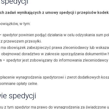
spedycji
h zadań wynikających z umowy spedycji i przepis
ów kodek
bowiązków, w tym:
 –
spedytor powinien podjąć działania w celu odzyskania sum pobr
e z przewozem przesyłki.
 ma obowiązek zabezpieczyć prawa zleceniodawcy lub wskaza
to obejmować doradztwo w zakresie sporządzania dokumentów 
m –
spedytor jest zobowiązany do informowania zleceniodawcy 
płacenie wynagrodzenia spedytorowi i zwrot dodatkowych kosz
pomniane opłaty celne.
e spedycji
ku z tym spedytor ma prawo do wynagrodzenia za świadczone u