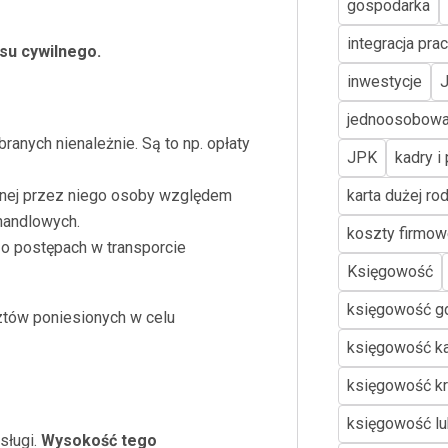
gospodarka
integracja pr
su cywilnego.
inwestycje
jednoosobowa
anych nienależnie. Są to np. opłaty
JPK
kadry i
nej przez niego osoby względem
karta dużej ro
handlowych.
koszty firmo
o postępach w transporcie
Księgowość
księgowość g
tów poniesionych w celu
księgowość k
księgowość k
księgowość lu
sługi.
Wysokość tego