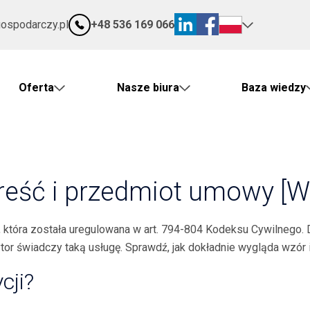
gospodarczy.pl
+48 536 169 066
Oferta
Nasze biura
Baza wiedzy
reść i przedmiot umowy [
która została uregulowana w art. 794-804 Kodeksu Cywilnego. D
or świadczy taką usługę. Sprawdź, jak dokładnie wygląda wzór 
cji?