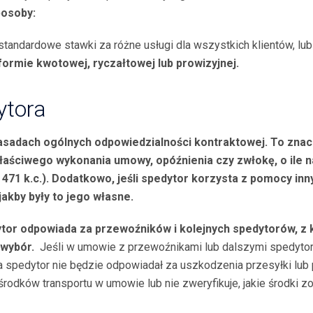
posoby:
 standardowe stawki za różne usługi dla wszystkich klientów, lub
ormie kwotowej, ryczałtowej lub prowizyjnej.
ytora
asadach og
ólnych odpowiedzialności kontraktowej. To znacz
łaściwego wykonania umowy, opóźnienia czy zwłokę, o ile 
. 471 k.c.). Dodatkowo, jeśli spedytor korzysta z pomocy inn
jakby były to jego własne.
ytor odpowiada za przewoźnik
ów i kolejnych spedytor
ów, z 
 wyb
ór.
Jeśli w umowie z przewoźnikami lub dalszymi spedytora
a spedytor nie będzie odpowiadał za uszkodzenia przesyłki lub p
odków transportu w umowie lub nie zweryfikuje, jakie środki zo