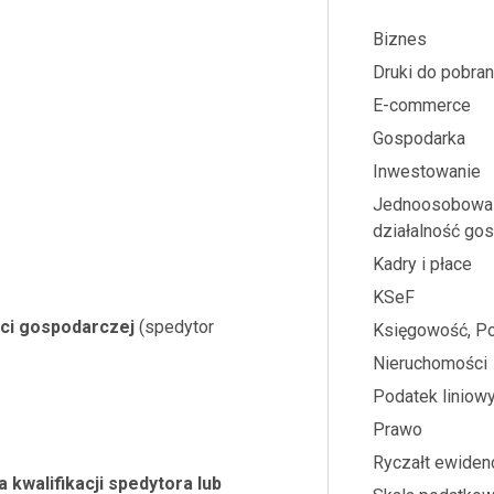
Biznes
Druki do pobran
E-commerce
Gospodarka
Inwestowanie
Jednoosobowa
działalność go
Kadry i płace
KSeF
ości gospodarczej
(spedytor
Księgowość, Po
Nieruchomości
Podatek liniow
Prawo
Ryczałt ewiden
kwalifikacji spedytora lub