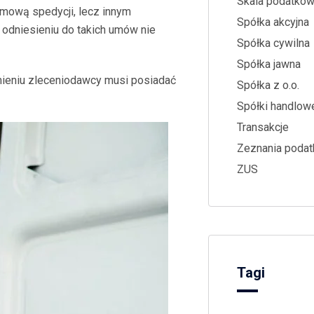
Skala podatko
ową spedycji, lecz innym
Spółka akcyjna
 odniesieniu do takich umów nie
Spółka cywilna
Spółka jawna
mieniu zleceniodawcy musi posiadać
Spółka z o.o.
Spółki handlow
Transakcje
Zeznania poda
ZUS
Tagi