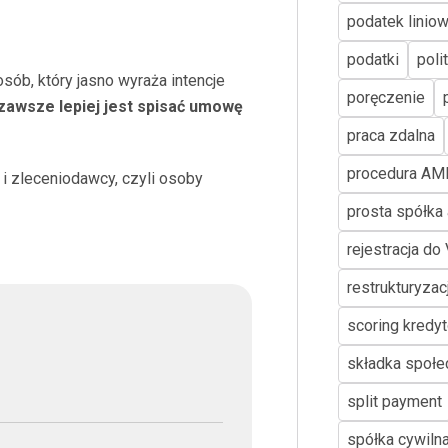
podatek linio
podatki
poli
ób, który jasno wyraża intencje
poręczenie
awsze lepiej jest spisać umowę
praca zdalna
procedura AM
i zleceniodawcy, czyli osoby
prosta spółka 
rejestracja do
restrukturyzac
scoring kredy
składka społe
split payment
spółka cywiln